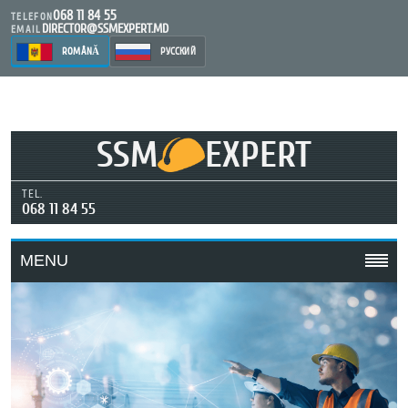
068 11 84 55
TELEFON
DIRECTOR@SSMEXPERT.MD
EMAIL
ROMÂNĂ
РУССКИЙ
SSM
EXPERT
TEL.
068 11 84 55
MENU