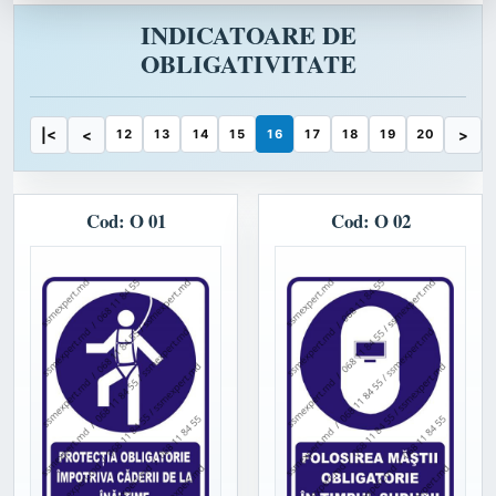
INDICATOARE DE
OBLIGATIVITATE
|<
<
12
13
14
15
16
17
18
19
20
>
Cod: O 01
Cod: O 02