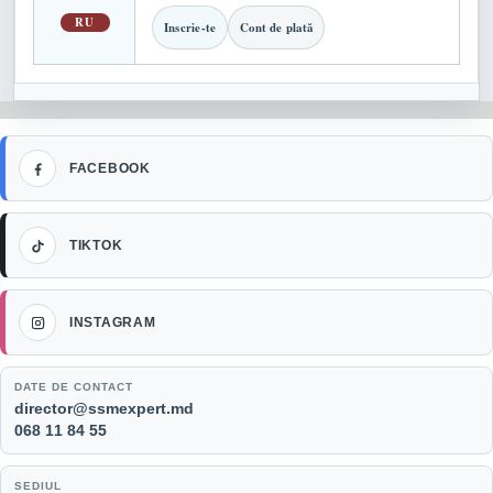
RU
Inscrie-te
Cont de plată
Facebook
FACEBOOK
TikTok
TIKTOK
Instagram
INSTAGRAM
DATE DE CONTACT
Email:
director@ssmexpert.md
Telefon:
068 11 84 55
SEDIUL