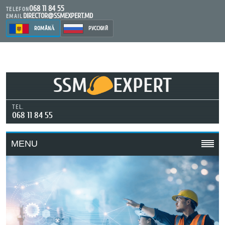
068 11 84 55
TELEFON
DIRECTOR@SSMEXPERT.MD
EMAIL
ROMÂNĂ
РУССКИЙ
SSM
EXPERT
TEL.
068 11 84 55
MENU