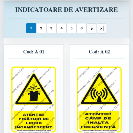
INDICATOARE DE AVERTIZARE
1
2
3
4
5
6
>
>|
Cod: A 01
Cod: A 02