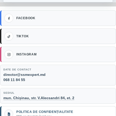
Facebook
FACEBOOK
TikTok
TIKTOK
Instagram
INSTAGRAM
DATE DE CONTACT
Email:
director@ssmexpert.md
Telefon:
068 11 84 55
SEDIUL
mun. Chișinau, str. V.Alecsandri 84, et. 2
POLITICA DE CONFIDENȚIALITATE