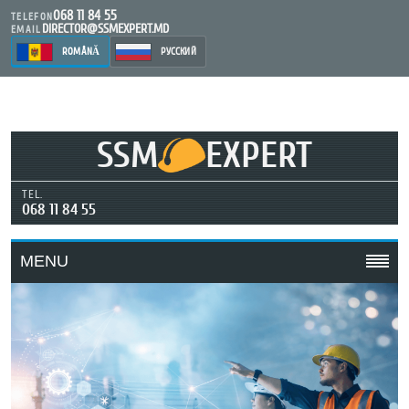
068 11 84 55
TELEFON
DIRECTOR@SSMEXPERT.MD
EMAIL
ROMÂNĂ
РУССКИЙ
SSM
EXPERT
TEL.
068 11 84 55
MENU