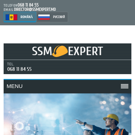
068 11 84 55
TELEFON
DIRECTOR@SSMEXPERT.MD
EMAIL
ROMÂNĂ
РУССКИЙ
SSM
EXPERT
TEL.
068 11 84 55
MENU