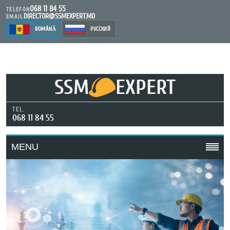
068 11 84 55
TELEFON
DIRECTOR@SSMEXPERT.MD
EMAIL
ROMÂNĂ
РУССКИЙ
SSM
EXPERT
TEL.
068 11 84 55
MENU