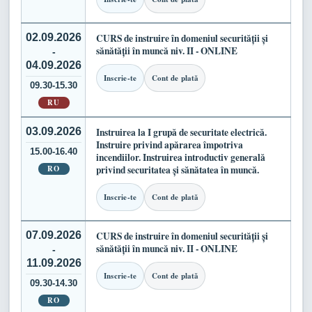
02.09.2026
CURS de instruire în domeniul securității și
sănătății în muncă niv. II - ONLINE
-
04.09.2026
Inscrie-te
Cont de plată
09.30-15.30
RU
03.09.2026
Instruirea la I grupă de securitate electrică.
Instruire privind apărarea împotriva
15.00-16.40
incendiilor. Instruirea introductiv generală
RO
privind securitatea și sănătatea în muncă.
Inscrie-te
Cont de plată
07.09.2026
CURS de instruire în domeniul securității și
sănătății în muncă niv. II - ONLINE
-
11.09.2026
Inscrie-te
Cont de plată
09.30-14.30
RO