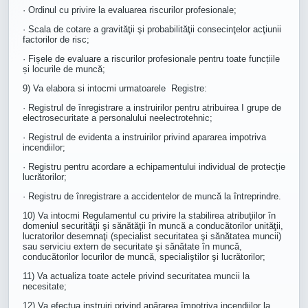
· Ordinul cu privire la evaluarea riscurilor profesionale;
· Scala de cotare a gravităţii şi probabilităţii consecinţelor acţiunii
factorilor de risc;
· Fișele de evaluare a riscurilor profesionale pentru toate funcțiile
și locurile de muncă;
9) Va elabora si intocmi urmatoarele Registre:
· Registrul de înregistrare a instruirilor pentru atribuirea I grupe de
electrosecuritate a personalului neelectrotehnic;
· Registrul de evidenta a instruirilor privind apararea impotriva
incendiilor;
· Registru pentru acordare a echipamentului individual de protecție
lucrătorilor;
· Registru de înregistrare a accidentelor de muncă la întreprindre.
10) Va intocmi Regulamentul cu privire la stabilirea atribuţiilor în
domeniul securităţii şi sănătăţii în muncă a conducătorilor unităţii,
lucratorilor desemnaţi (specialist securitatea şi sănătatea muncii)
sau serviciu extern de securitate şi sănătate în muncă,
conducătorilor locurilor de muncă, specialiştilor şi lucrătorilor;
11) Va actualiza toate actele privind securitatea muncii la
necesitate;
12) Va efectua instruiri privind apărarea împotriva incendiilor la