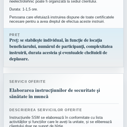
neelectrotehnic poate fi organizată la sediul clientului.
Durata: 1-1,5 ore.
Persoana care efetuiază instruirea dispune de toate certificatele
necesare pentru a avea dreptul de efectua aceste instruiri.
PREȚ
Preț: se stabilește individual, în funcție de locația
beneficiarului, numărul de participanți, complexitatea
instruirii, durata acesteia și eventualele cheltuieli de
deplasare.
SERVICII OFERITE
Elaborarea instrucțiunilor de securitate și
sănătate în muncă
DESCRIEREA SERVICIILOR OFERITE
Instrucțiunile SSM se elaborează în conformitate cu lista
activităților și funcțiilor care le aveți la unitate, și se eliberează
clientului doar pe suport de hîrtie.