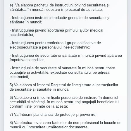
e) Va elabora pachetul de instrucţiuni privind securitatea şi
sănătatea în muncă necesare în procesul de activitate:
· Instrucțiunea instruirii introductiv generale de securitate și
sănătate în muncă;
· Instrucțiunea privind acordarea primului ajutor medical
accidentatului;
· Instrucțiunea pentru conferirea I grupe calificative de
electrosecuritate a personalului neelectrotehnic;
· Instrucțiunea de securitate și sănătate în muncă privind apărarea
împotriva incendiilor;
· Instrucțiunile de securitate si sanatate în muncă pentru toate
ocupațiile și activitățile, expediate consultantului pe adresa
electronică;
5) Va elabora și întocmi Registrul de înregistrare a instrucțiunilor
de securitate și sănătate în muncă;
6) Va elabora și întocmi fișele personale de instruire în domeniul
securității și sănătații în muncă pentru toți angajații beneficiarului
conform listei primite de la acesta;
7) Va întocmi planul anual de protecţie şi prevenire;
8) Va efectua evaluarea factorilor de risc profesional la locurile de
muncă cu întocmirea următoarelor documente: