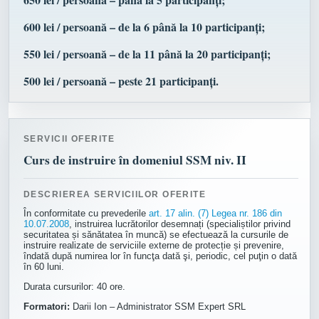
600 lei / persoană – de la 6 până la 10 participanți;
550 lei / persoană – de la 11 până la 20 participanți;
500 lei / persoană – peste 21 participanți.
SERVICII OFERITE
Curs de instruire în domeniul SSM niv. II
DESCRIEREA SERVICIILOR OFERITE
În conformitate cu prevederile
art. 17 alin. (7) Legea nr. 186 din
10.07.2008
, instruirea lucrătorilor desemnați (specialiștilor privind
securitatea și sănătatea în muncă) se efectuează la cursurile de
instruire realizate de serviciile externe de protecție și prevenire,
îndată după numirea lor în funcţa dată şi, periodic, cel puţin o dată
în 60 luni.
Durata cursurilor: 40 ore.
Formatori:
Darii Ion – Administrator SSM Expert SRL