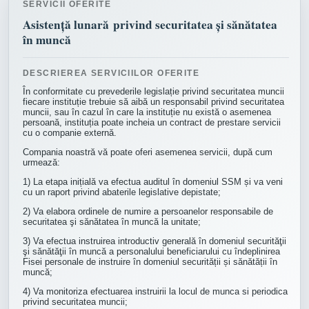
SERVICII OFERITE
Asistență lunară privind securitatea și sănătatea
în muncă
DESCRIEREA SERVICIILOR OFERITE
În conformitate cu prevederile legislație privind securitatea muncii
fiecare instituție trebuie să aibă un responsabil privind securitatea
muncii, sau în cazul în care la instituție nu există o asemenea
persoană, instituția poate incheia un contract de prestare servicii
cu o companie externă.
Compania noastră vă poate oferi asemenea servicii, după cum
urmează:
1) La etapa inițială va efectua auditul în domeniul SSM și va veni
cu un raport privind abaterile legislative depistate;
2) Va elabora ordinele de numire a persoanelor responsabile de
securitatea şi sănătatea în muncă la unitate;
3) Va efectua instruirea introductiv generală în domeniul securităţii
şi sănătăţii în muncă a personalului beneficiarului cu îndeplinirea
Fisei personale de instruire în domeniul securității și sănătății în
muncă;
4) Va monitoriza efectuarea instruirii la locul de munca si periodica
privind securitatea muncii;