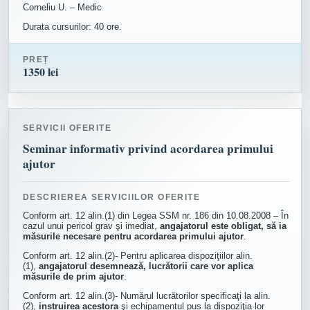
Corneliu U. – Medic
Durata cursurilor: 40 ore.
PREȚ
1350 lei
SERVICII OFERITE
Seminar informativ privind acordarea primului
ajutor
DESCRIEREA SERVICIILOR OFERITE
Conform art. 12 alin.(1) din Legea SSM nr. 186 din 10.08.2008 – În
cazul unui pericol grav şi imediat,
angajatorul este obligat, să ia
măsurile necesare pentru acordarea primului ajutor
.
Conform art. 12 alin.(2)- Pentru aplicarea dispoziţiilor alin.
(1),
angajatorul desemnează, lucrătorii care vor aplica
măsurile de prim ajutor
.
Conform art. 12 alin.(3)- Numărul lucrătorilor specificaţi la alin.
(2),
instruirea acestora
şi echipamentul pus la dispoziţia lor