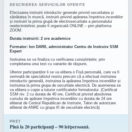
DESCRIEREA SERVICIILOR OFERITE
Efectuarea instruirii introductiv generale privind securitatea și
sănătatea în muncă, instruirii privind apărarea împotriva incendiilor
și instruirii la prima grupă de electrosecuritate a personalului
neelectrotehnic poate fi organizată ONLINE – prin platforma
ZOOM.
Durata instruirii: 2 ore academice
Formator: Ion DARII, administrator Centru de Instruire SSM
Expert
Instruirea se va finaliza cu verificarea cunoștințelor, prin
completarea unui test cu variante de răspuns.
Ulterior participanților li se va elibera o Fișă personală, care va fi
semnată de specialistul nostru precum că a efectuat instruirea
introductiv generală, instruirea la apărarea împotriva incendiilor și
instruirea la prima grupa de securitate electrică. De asemenea se
va elibera o copie a tuturor certificatelor formatorului. (Certificat
SSM niv. 2 cu durata de 40 ore, Certificat privind absolvirea
cursului de apărare împotriva incendiilor cu durata de 24 ore
eliberat de Centrul Republican de Instruire, Talon de autorizare
eliberat de ANRE cu grupa III de securitate electrică)
PREȚ
Pînă la 20 participanți – 90 lei/persoană.