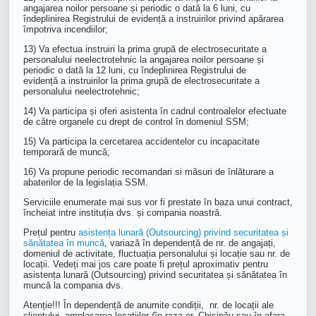
angajarea noilor persoane și periodic o dată la 6 luni, cu
îndeplinirea Registrului de evidență a instruirilor privind apărarea
împotriva incendiilor;
13) Va efectua instruiri la prima grupă de electrosecuritate a
personalului neelectrotehnic la angajarea noilor persoane și
periodic o dată la 12 luni, cu îndeplinirea Registrului de
evidență a instruirilor la prima grupă de electrosecuritate a
personalului neelectrotehnic;
14) Va participa și oferi asistenta în cadrul controalelor efectuate
de către organele cu drept de control în domeniul SSM;
15) Va participa la cercetarea accidentelor cu incapacitate
temporară de muncă;
16) Va propune periodic recomandari si măsuri de înlăturare a
abaterilor de la legislația SSM.
Serviciile enumerate mai sus vor fi prestate în baza unui contract,
încheiat intre instituția dvs. și compania noastră.
Prețul pentru
asistența lunară (Outsourcing) privind securitatea și
sănătatea în muncă
, variază în dependență de nr. de angajați,
domeniul de activitate, fluctuația personalului și locație sau nr. de
locații. Vedeți mai jos care poate fi prețul aproximativ pentru
asistența lunară (Outsourcing) privind securitatea și sănătatea în
muncă la compania dvs.
Atenție!!! În dependență de anumite condiții, nr. de locații ale
clientului, amplasarea locațiilor (în raza or. Chișinău sau în afara