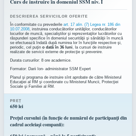
Curs de instruire în domeniul SSM niv. I
DESCRIEREA SERVICIILOR OFERITE
În conformitate cu prevederile
art. 17 alin. (7) Legea nr. 186 din
10.07.2008
,
instruirea conducătorilor unităţilor, conducătorilor
locurilor de muncă, specialiştilor şi reprezentaţilor lucrătorilor cu
răspunderi specifice în domeniul securităţii şi sănătăţii în muncă
se efectuează îndată după numirea lor în funcţiile respective şi,
periodic, cel puţin
o dată în 36 luni
, la cursuri de instruire
realizate de servicii externe de protecţie şi prevenire.
Durata cursurilor: 8 ore academice.
Formator:
Darii Ion- administrator SSM Expert
Planul şi programa de instruire
sînt aprobate de către Ministerul
Educaţiei al RM şi coordonate cu Ministerul Muncii, Protecţiei
Sociale şi Familiei al RM.
PREȚ
650 lei
Prețul cursului (în funcție de numărul de participanți din
cadrul aceleiași companii):
650 lei / persoană – până la 5 participanți;