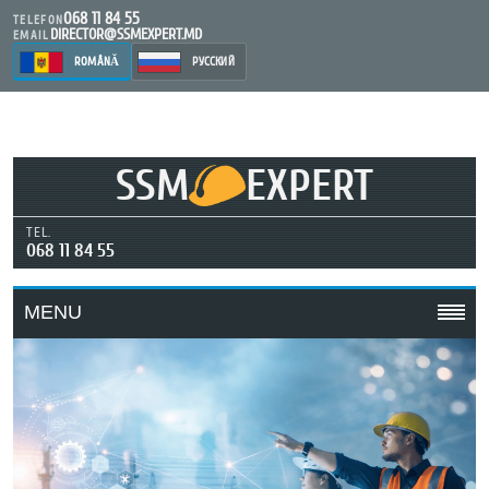
068 11 84 55
TELEFON
DIRECTOR@SSMEXPERT.MD
EMAIL
ROMÂNĂ
РУССКИЙ
SSM
EXPERT
TEL.
068 11 84 55
MENU