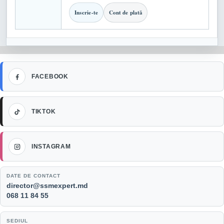
Inscrie-te
Cont de plată
Facebook
FACEBOOK
TikTok
TIKTOK
Instagram
INSTAGRAM
DATE DE CONTACT
Email:
director@ssmexpert.md
Telefon:
068 11 84 55
SEDIUL