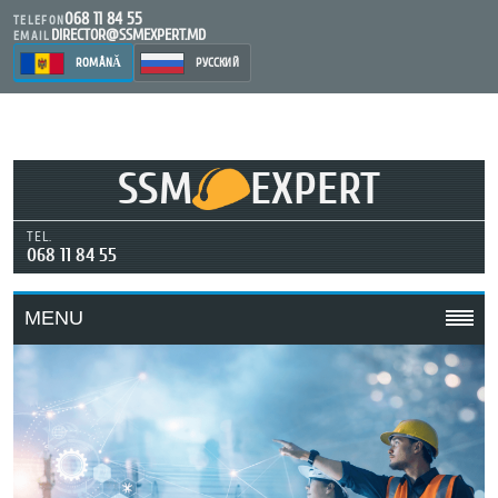
068 11 84 55
TELEFON
DIRECTOR@SSMEXPERT.MD
EMAIL
ROMÂNĂ
РУССКИЙ
SSM
EXPERT
TEL.
068 11 84 55
MENU