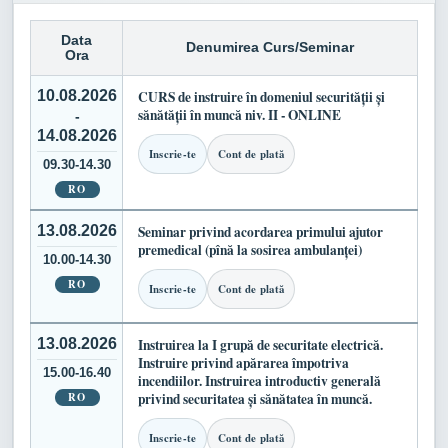
Data
Denumirea Curs/Seminar
Ora
10.08.2026
CURS de instruire în domeniul securității și
sănătății în muncă niv. II - ONLINE
-
14.08.2026
Inscrie-te
Cont de plată
09.30-14.30
RO
13.08.2026
Seminar privind acordarea primului ajutor
premedical (pînă la sosirea ambulanței)
10.00-14.30
RO
Inscrie-te
Cont de plată
13.08.2026
Instruirea la I grupă de securitate electrică.
Instruire privind apărarea împotriva
15.00-16.40
incendiilor. Instruirea introductiv generală
RO
privind securitatea și sănătatea în muncă.
Inscrie-te
Cont de plată