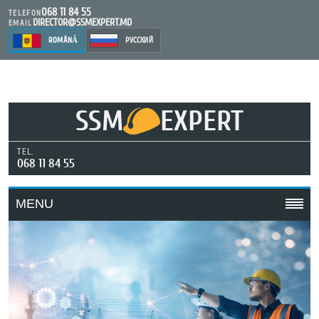
068 11 84 55
TELEFON
DIRECTOR@SSMEXPERT.MD
EMAIL
ROMÂNĂ
РУССКИЙ
SSM
EXPERT
TEL.
068 11 84 55
MENU