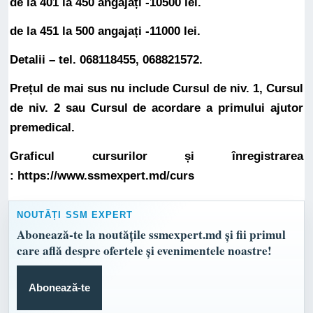
de la 401 la 450 angajați -10500 lei.
de la 451 la 500 angajați -11000 lei.
Detalii – tel. 068118455, 068821572.
Prețul de mai sus nu include
Cursul de niv. 1
,
Cursul
de niv. 2
sau
Cursul de acordare a primului ajutor
premedical
.
Graficul cursurilor și înregistrarea
:
https://www.ssmexpert.md/curs
NOUTĂȚI SSM EXPERT
Abonează-te la noutățile ssmexpert.md și fii primul
care află despre ofertele și evenimentele noastre!
Abonează-te