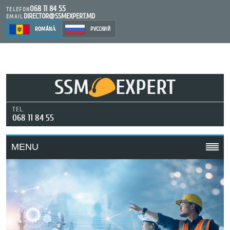
068 11 84 55
TELEFON
DIRECTOR@SSMEXPERT.MD
EMAIL
ROMÂNĂ
РУССКИЙ
SSM
EXPERT
TEL.
068 11 84 55
MENU