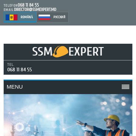
068 11 84 55
TELEFON
DIRECTOR@SSMEXPERT.MD
EMAIL
ROMÂNĂ
РУССКИЙ
SSM
EXPERT
TEL.
068 11 84 55
MENU