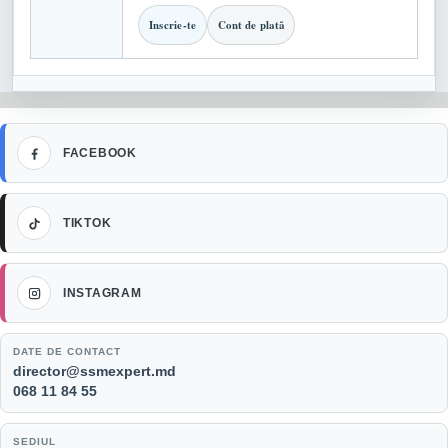
Inscrie-te
Cont de plată
Facebook
FACEBOOK
TikTok
TIKTOK
Instagram
INSTAGRAM
DATE DE CONTACT
Email:
director@ssmexpert.md
Telefon:
068 11 84 55
SEDIUL