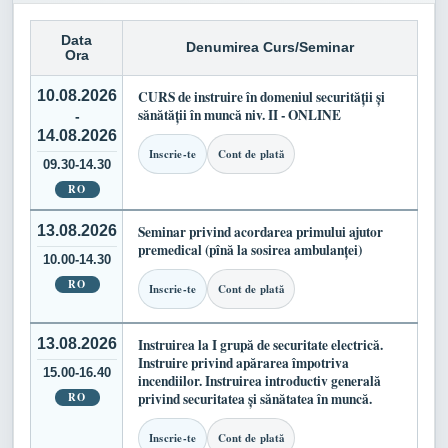
Data
Denumirea Curs/Seminar
Ora
10.08.2026
CURS de instruire în domeniul securității și
sănătății în muncă niv. II - ONLINE
-
14.08.2026
Inscrie-te
Cont de plată
09.30-14.30
RO
13.08.2026
Seminar privind acordarea primului ajutor
premedical (pînă la sosirea ambulanței)
10.00-14.30
RO
Inscrie-te
Cont de plată
13.08.2026
Instruirea la I grupă de securitate electrică.
Instruire privind apărarea împotriva
15.00-16.40
incendiilor. Instruirea introductiv generală
RO
privind securitatea și sănătatea în muncă.
Inscrie-te
Cont de plată