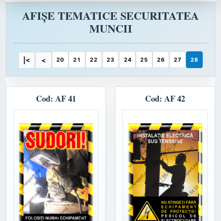
AFIȘE TEMATICE SECURITATEA
MUNCII
|<
<
20
21
22
23
24
25
26
27
28
Cod: AF 41
Cod: AF 42