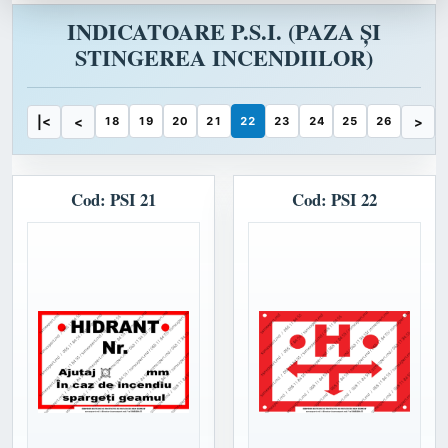
INDICATOARE P.S.I. (PAZA ȘI
STINGEREA INCENDIILOR)
|<
<
18
19
20
21
22
23
24
25
26
>
Cod: PSI 21
Cod: PSI 22