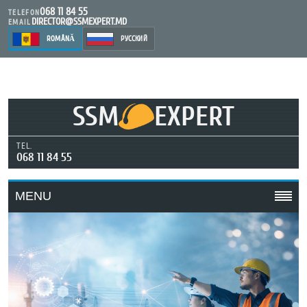
068 11 84 55
TELEFON
DIRECTOR@SSMEXPERT.MD
EMAIL
ROMÂNĂ
РУССКИЙ
SSM
EXPERT
TEL.
068 11 84 55
MENU