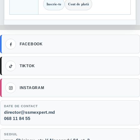
Inscrie-te
Cont de plată
Facebook
FACEBOOK
TikTok
TIKTOK
Instagram
INSTAGRAM
DATE DE CONTACT
Email:
director@ssmexpert.md
Telefon:
068 11 84 55
SEDIUL