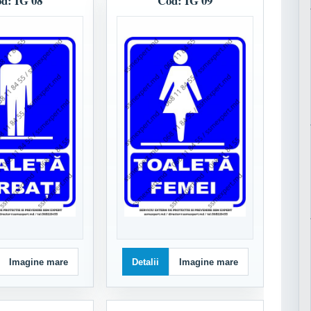
d: IG 08
Cod: IG 09
Imagine mare
Detalii
Imagine mare