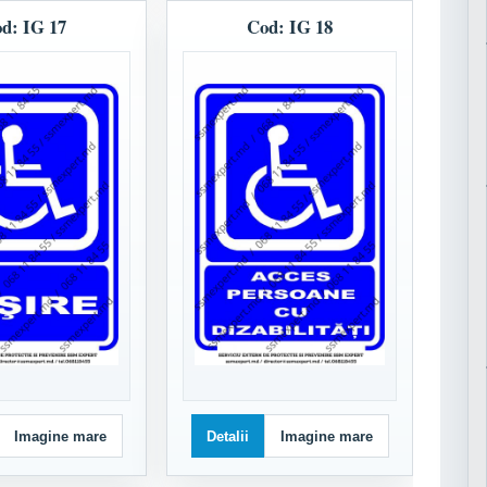
d: IG 17
Cod: IG 18
Imagine mare
Detalii
Imagine mare