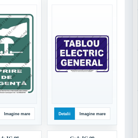
Imagine mare
Detalii
Imagine mare