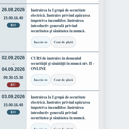
26.08.2026
Instruirea la I grupă de securitate
electrică. Instruire privind apărarea
15.00-16.40
împotriva incendiilor. Instruirea
RO
introductiv generală privind
securitatea și sănătatea în muncă.
Inscrie-te
Cont de plată
02.09.2026
CURS de instruire în domeniul
securității și sănătății în muncă niv. II -
-
ONLINE
04.09.2026
09.30-15.30
Inscrie-te
Cont de plată
RU
03.09.2026
Instruirea la I grupă de securitate
electrică. Instruire privind apărarea
15.00-16.40
împotriva incendiilor. Instruirea
RO
introductiv generală privind
securitatea și sănătatea în muncă.