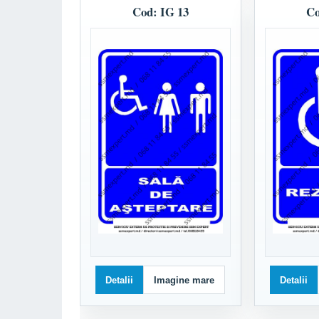
Cod: IG 13
Co
Detalii
Imagine mare
Detalii