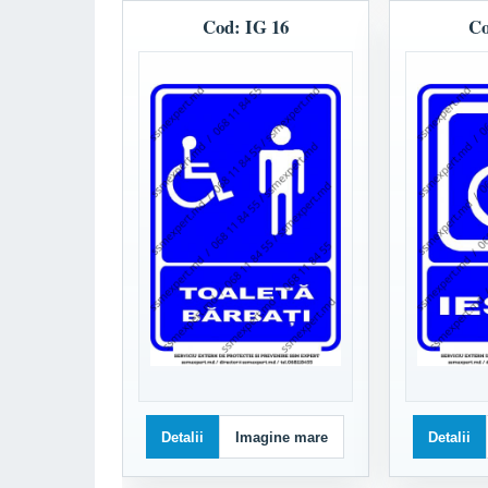
Cod: IG 16
Co
Detalii
Imagine mare
Detalii