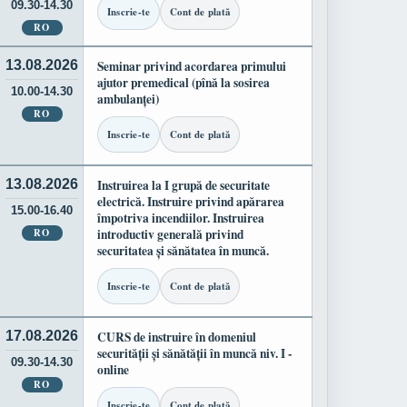
09.30-14.30
Inscrie-te
Cont de plată
RO
13.08.2026
Seminar privind acordarea primului
ajutor premedical (pînă la sosirea
10.00-14.30
ambulanței)
RO
Inscrie-te
Cont de plată
13.08.2026
Instruirea la I grupă de securitate
electrică. Instruire privind apărarea
15.00-16.40
împotriva incendiilor. Instruirea
RO
introductiv generală privind
securitatea și sănătatea în muncă.
Inscrie-te
Cont de plată
17.08.2026
CURS de instruire în domeniul
securității și sănătății în muncă niv. I -
09.30-14.30
online
RO
Inscrie-te
Cont de plată