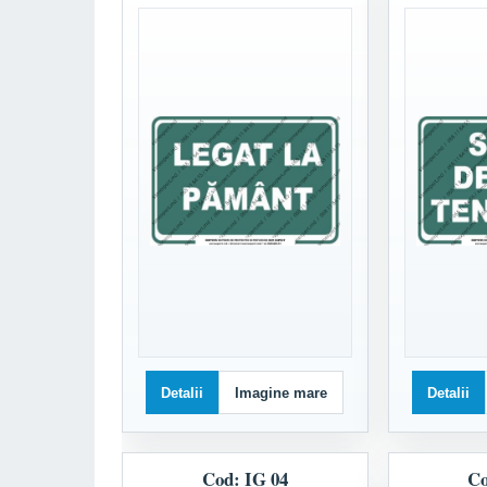
Detalii
Imagine mare
Detalii
Cod: IG 04
Co