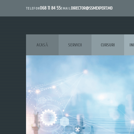
068 11 84 55
DIRECTOR@SSMEXPERT.MD
EMAIL
TELEFON
ACASĂ
SERVICII
CURSURI
IN