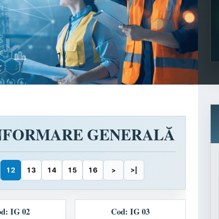
INFORMARE GENERALĂ
12
13
14
15
16
>
>|
d: IG 02
Cod: IG 03