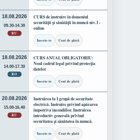
18.08.2026
CURS de instruire în domeniul
securității și sănătății în muncă niv. I -
09.30-14.30
online
RU
Inscrie-te
Cont de plată
18.08.2026
CURS ANUAL OBLIGATORIU:
Noul cadrul legal privind protecția
14.00-17.30
datelor
RO
Inscrie-te
Cont de plată
20.08.2026
Instruirea la I grupă de securitate
electrică. Instruire privind apărarea
15.00-16.40
împotriva incendiilor. Instruirea
RU
introductiv generală privind
securitatea și sănătatea în muncă.
Inscrie-te
Cont de plată