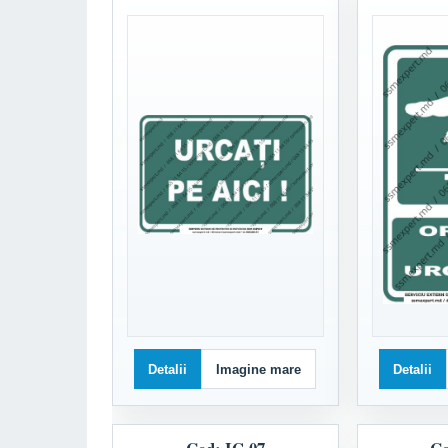
Detalii
Imagine mare
Detalii