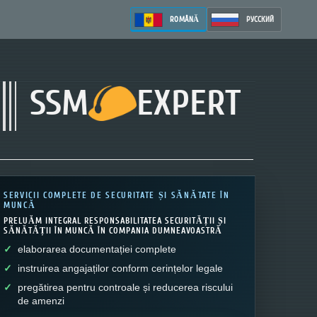
ROMÂNĂ
РУССКИЙ
SSM
EXPERT
SERVICII COMPLETE DE SECURITATE ȘI SĂNĂTATE ÎN
MUNCĂ
PRELUĂM INTEGRAL RESPONSABILITATEA SECURITĂȚII ȘI
SĂNĂTĂȚII ÎN MUNCĂ ÎN COMPANIA DUMNEAVOASTRĂ
elaborarea documentației complete
instruirea angajaților conform cerințelor legale
pregătirea pentru controale și reducerea riscului
de amenzi