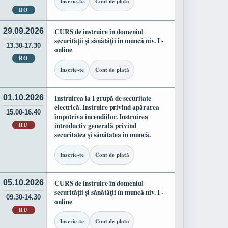
Inscrie-te
Cont de plată
RO
29.09.2026
CURS de instruire în domeniul
securității și sănătății în muncă niv. I -
13.30-17.30
online
RO
Inscrie-te
Cont de plată
01.10.2026
Instruirea la I grupă de securitate
electrică. Instruire privind apărarea
15.00-16.40
împotriva incendiilor. Instruirea
RU
introductiv generală privind
securitatea și sănătatea în muncă.
Inscrie-te
Cont de plată
05.10.2026
CURS de instruire în domeniul
securității și sănătății în muncă niv. I -
09.30-14.30
online
RU
Inscrie-te
Cont de plată