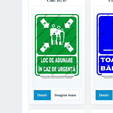
Cod: IG 07
Co
Detalii
Imagine mare
Detalii