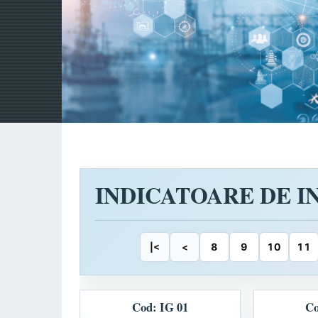
INDICATOARE DE 
8
9
10
11
|<
<
Cod: IG 01
Co