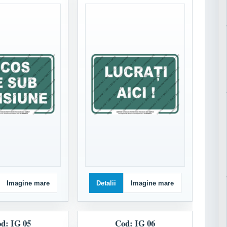
Imagine mare
Detalii
Imagine mare
d: IG 05
Cod: IG 06