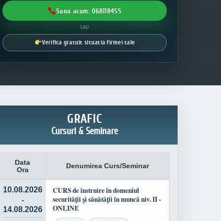
Suna acum: 068118455
SAU
Verifica gratuit situatia firmei tale
GRAFIC
Cursuri & Seminare
Data
Denumirea Curs/Seminar
Ora
10.08.2026
CURS de instruire în domeniul
securității și sănătății în muncă niv. II -
-
ONLINE
14.08.2026