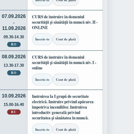
Inscrie-te
Cont de plată
07.09.2026
CURS de instruire în domeniul
securității și sănătății în muncă niv. II -
-
ONLINE
11.09.2026
09.30-14.30
Inscrie-te
Cont de plată
RO
08.09.2026
CURS de instruire în domeniul
securității și sănătății în muncă niv. I -
13.30-17.30
online
RO
Inscrie-te
Cont de plată
10.09.2026
Instruirea la I grupă de securitate
electrică. Instruire privind apărarea
15.00-16.40
împotriva incendiilor. Instruirea
RU
introductiv generală privind
securitatea și sănătatea în muncă.
Inscrie-te
Cont de plată