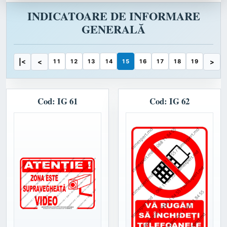
INDICATOARE DE INFORMARE
GENERALĂ
|<
<
11
12
13
14
15
16
17
18
19
>
Cod: IG 61
Cod: IG 62