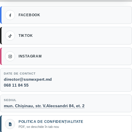
Facebook
FACEBOOK
TikTok
TIKTOK
Instagram
INSTAGRAM
DATE DE CONTACT
Email:
director@ssmexpert.md
Telefon:
068 11 84 55
SEDIUL
mun. Chișinau, str. V.Alecsandri 84, et. 2
POLITICA DE CONFIDENȚIALITATE
PDF, se deschide în tab nou