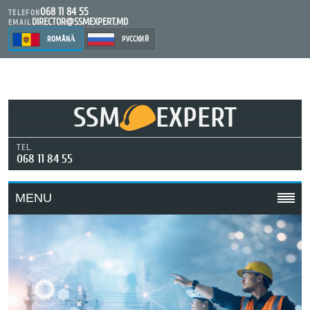
068 11 84 55
TELEFON
DIRECTOR@SSMEXPERT.MD
EMAIL
ROMÂNĂ
РУССКИЙ
SSM
EXPERT
TEL.
068 11 84 55
MENU