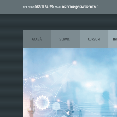
068 11 84 55
DIRECTOR@SSMEXPERT.MD
EMAIL
TELEFON
ACASĂ
SERVICII
CURSURI
IN