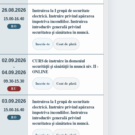
26.08.2026
Instruirea la I grupă de securitate
electrică. Instruire privind apărarea
15.00-16.40
împotriva incendiilor. Instruirea
RO
introductiv generală privind
securitatea și sănătatea în muncă.
Inscrie-te
Cont de plată
02.09.2026
CURS de instruire în domeniul
securității și sănătății în muncă niv. II -
-
ONLINE
04.09.2026
09.30-15.30
Inscrie-te
Cont de plată
RU
03.09.2026
Instruirea la I grupă de securitate
electrică. Instruire privind apărarea
15.00-16.40
împotriva incendiilor. Instruirea
RO
introductiv generală privind
securitatea și sănătatea în muncă.