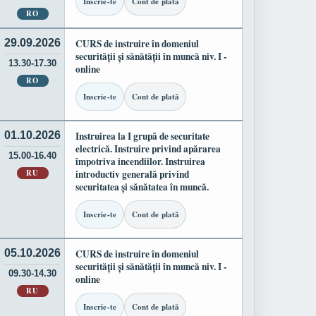
Inscrie-te
Cont de plată
RO
29.09.2026
CURS de instruire în domeniul
securității și sănătății în muncă niv. I -
13.30-17.30
online
RO
Inscrie-te
Cont de plată
01.10.2026
Instruirea la I grupă de securitate
electrică. Instruire privind apărarea
15.00-16.40
împotriva incendiilor. Instruirea
RU
introductiv generală privind
securitatea și sănătatea în muncă.
Inscrie-te
Cont de plată
05.10.2026
CURS de instruire în domeniul
securității și sănătății în muncă niv. I -
09.30-14.30
online
RU
Inscrie-te
Cont de plată