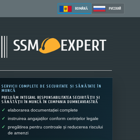
ROMÂNĂ
РУССКИЙ
SSM
EXPERT
SERVICII COMPLETE DE SECURITATE ȘI SĂNĂTATE ÎN
MUNCĂ
PRELUĂM INTEGRAL RESPONSABILITATEA SECURITĂȚII ȘI
SĂNĂTĂȚII ÎN MUNCĂ ÎN COMPANIA DUMNEAVOASTRĂ
elaborarea documentației complete
instruirea angajaților conform cerințelor legale
pregătirea pentru controale și reducerea riscului
de amenzi