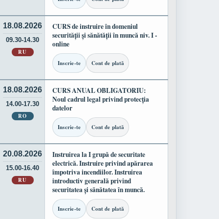
18.08.2026
CURS de instruire în domeniul
securității și sănătății în muncă niv. I -
09.30-14.30
online
RU
Inscrie-te
Cont de plată
18.08.2026
CURS ANUAL OBLIGATORIU:
Noul cadrul legal privind protecția
14.00-17.30
datelor
RO
Inscrie-te
Cont de plată
20.08.2026
Instruirea la I grupă de securitate
electrică. Instruire privind apărarea
15.00-16.40
împotriva incendiilor. Instruirea
RU
introductiv generală privind
securitatea și sănătatea în muncă.
Inscrie-te
Cont de plată