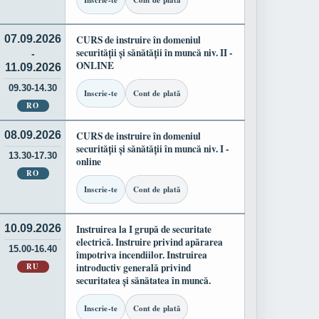
Inscrie-te
Cont de plată
07.09.2026
CURS de instruire în domeniul
securității și sănătății în muncă niv. II -
-
ONLINE
11.09.2026
09.30-14.30
Inscrie-te
Cont de plată
RO
08.09.2026
CURS de instruire în domeniul
securității și sănătății în muncă niv. I -
13.30-17.30
online
RO
Inscrie-te
Cont de plată
10.09.2026
Instruirea la I grupă de securitate
electrică. Instruire privind apărarea
15.00-16.40
împotriva incendiilor. Instruirea
RU
introductiv generală privind
securitatea și sănătatea în muncă.
Inscrie-te
Cont de plată