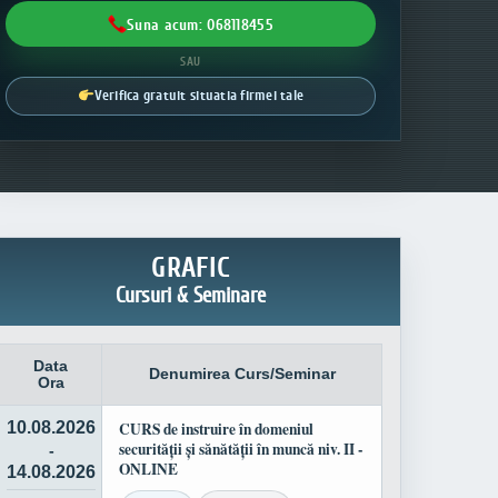
Suna acum: 068118455
SAU
Verifica gratuit situatia firmei tale
GRAFIC
Cursuri & Seminare
Data
Denumirea Curs/Seminar
Ora
10.08.2026
CURS de instruire în domeniul
securității și sănătății în muncă niv. II -
-
ONLINE
14.08.2026