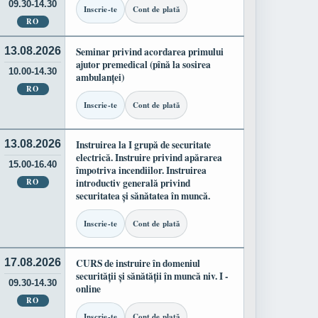
09.30-14.30
Inscrie-te
Cont de plată
RO
13.08.2026
Seminar privind acordarea primului
ajutor premedical (pînă la sosirea
10.00-14.30
ambulanței)
RO
Inscrie-te
Cont de plată
13.08.2026
Instruirea la I grupă de securitate
electrică. Instruire privind apărarea
15.00-16.40
împotriva incendiilor. Instruirea
RO
introductiv generală privind
securitatea și sănătatea în muncă.
Inscrie-te
Cont de plată
17.08.2026
CURS de instruire în domeniul
securității și sănătății în muncă niv. I -
09.30-14.30
online
RO
Inscrie-te
Cont de plată