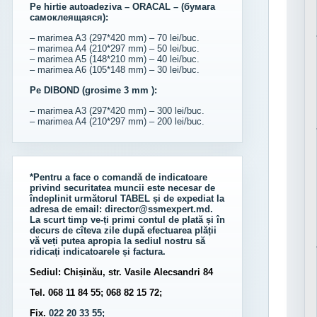
Pe hirtie autoadeziva – ORACAL – (бумага
самоклеящаяся):
– marimea A3 (297*420 mm) – 70 lei/buc.
– marimea A4 (210*297 mm) – 50 lei/buc.
– marimea A5 (148*210 mm) – 40 lei/buc.
– marimea A6 (105*148 mm) – 30 lei/buc.
Pe DIBOND (grosime 3 mm ):
– marimea A3 (297*420 mm) – 300 lei/buc.
– marimea A4 (210*297 mm) – 200 lei/buc.
*Pentru a face o comandă de indicatoare
privind securitatea muncii este necesar de
îndeplinit următorul
TABEL
și de expediat la
adresa de email:
director@ssmexpert.md
.
La scurt timp ve-ți primi contul de plată și în
decurs de cîteva zile după efectuarea plății
vă veți putea apropia la sediul nostru să
ridicați indicatoarele și factura.
Sediul: Chișinău, str. Vasile Alecsandri 84
Tel. 068 11 84 55; 068 82 15 72;
Fix.
022 20 33 55;