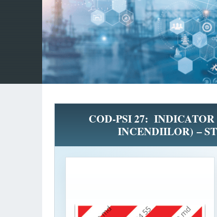
COD-PSI 27: INDICATOR D
INCENDIILOR) – S