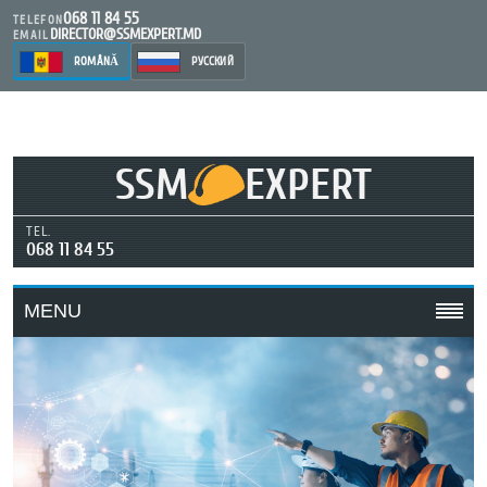
068 11 84 55
TELEFON
DIRECTOR@SSMEXPERT.MD
EMAIL
ROMÂNĂ
РУССКИЙ
SSM
EXPERT
TEL.
068 11 84 55
MENU