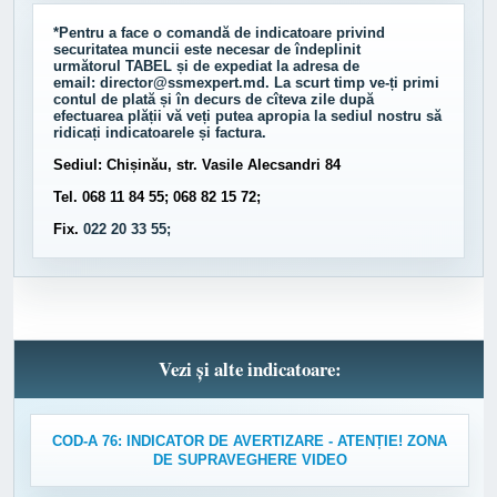
*Pentru a face o comandă de indicatoare privind
securitatea muncii este necesar de îndeplinit
următorul
TABEL
și de expediat la adresa de
email:
director@ssmexpert.md
. La scurt timp ve-ți primi
contul de plată și în decurs de cîteva zile după
efectuarea plății vă veți putea apropia la sediul nostru să
ridicați indicatoarele și factura.
Sediul: Chișinău, str. Vasile Alecsandri 84
Tel. 068 11 84 55; 068 82 15 72;
Fix.
022 20 33 55;
Vezi și alte indicatoare:
COD-A 76: INDICATOR DE AVERTIZARE - ATENȚIE! ZONA
DE SUPRAVEGHERE VIDEO