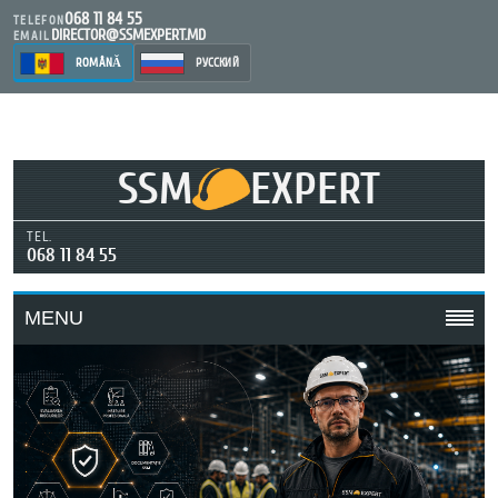
068 11 84 55
TELEFON
DIRECTOR@SSMEXPERT.MD
EMAIL
ROMÂNĂ
РУССКИЙ
SSM
EXPERT
TEL.
068 11 84 55
MENU