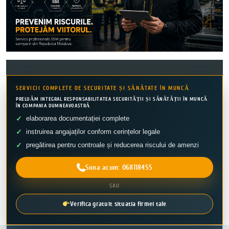
SERVICII COMPLETE DE SECURITATE ȘI SĂNĂTATE ÎN MUNCĂ
PRELUĂM INTEGRAL RESPONSABILITATEA SECURITĂȚII ȘI SĂNĂTĂȚII ÎN MUNCĂ
ÎN COMPANIA DUMNEAVOASTRĂ
elaborarea documentației complete
instruirea angajaților conform cerințelor legale
pregătirea pentru controale și reducerea riscului de amenzi
Suna acum: 068118455
SAU
Verifica gratuit situatia firmei tale