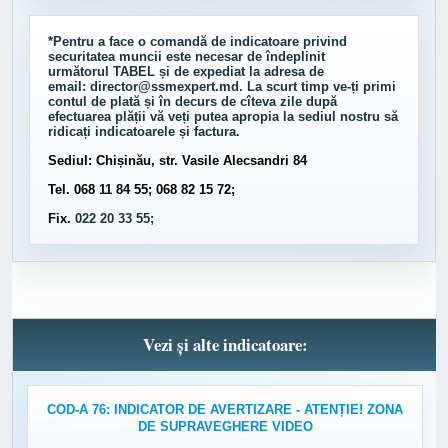
*Pentru a face o comandă de indicatoare privind
securitatea muncii este necesar de îndeplinit
următorul
TABEL
și de expediat la adresa de
email:
director@ssmexpert.md
. La scurt timp ve-ți primi
contul de plată și în decurs de cîteva zile după
efectuarea plății vă veți putea apropia la sediul nostru să
ridicați indicatoarele și factura.
Sediul: Chișinău, str. Vasile Alecsandri 84
Tel. 068 11 84 55; 068 82 15 72;
Fix.
022 20 33 55;
Vezi și alte indicatoare:
COD-A 76: INDICATOR DE AVERTIZARE - ATENȚIE! ZONA
DE SUPRAVEGHERE VIDEO