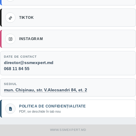
TikTok
TIKTOK
Instagram
INSTAGRAM
DATE DE CONTACT
Email:
director@ssmexpert.md
Telefon:
068 11 84 55
SEDIUL
mun. Chișinau, str. V.Alecsandri 84, et. 2
POLITICA DE CONFIDENȚIALITATE
PDF, se deschide în tab nou
WWW.SSMEXPERT.MD