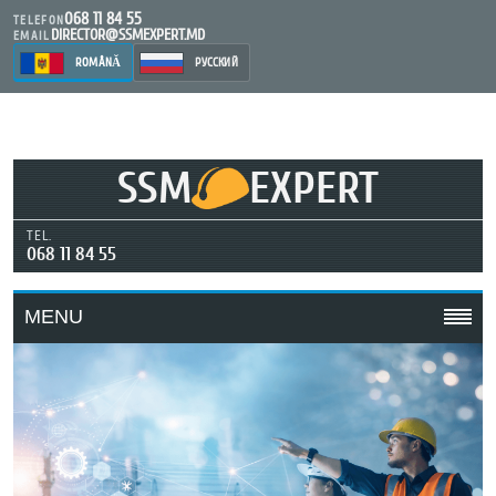
068 11 84 55
TELEFON
DIRECTOR@SSMEXPERT.MD
EMAIL
ROMÂNĂ
РУССКИЙ
SSM
EXPERT
TEL.
068 11 84 55
MENU