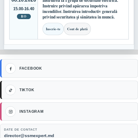
Instruirea la I grupă de securitate electrică.
Instruire privind apărarea împotriva
15.00-16.40
incendiilor. Instruirea introductiv generală
RO
privind securitatea și sănătatea în muncă.
Inscrie-te
Cont de plată
Facebook
FACEBOOK
TikTok
TIKTOK
Instagram
INSTAGRAM
DATE DE CONTACT
Email:
director@ssmexpert.md