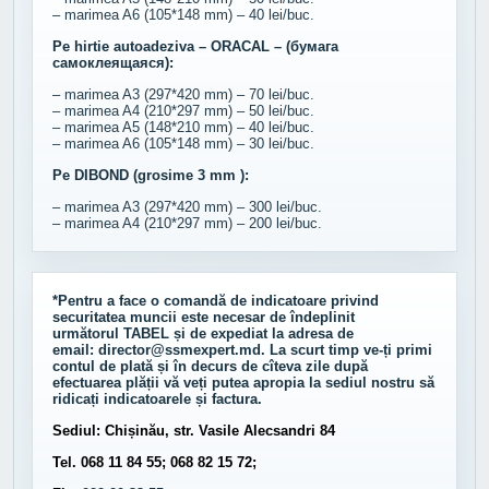
– marimea A6 (105*148 mm) – 40 lei/buc.
Pe hirtie autoadeziva – ORACAL – (бумага
самоклеящаяся):
– marimea A3 (297*420 mm) – 70 lei/buc.
– marimea A4 (210*297 mm) – 50 lei/buc.
– marimea A5 (148*210 mm) – 40 lei/buc.
– marimea A6 (105*148 mm) – 30 lei/buc.
Pe DIBOND (grosime 3 mm ):
– marimea A3 (297*420 mm) – 300 lei/buc.
– marimea A4 (210*297 mm) – 200 lei/buc.
*Pentru a face o comandă de indicatoare privind
securitatea muncii este necesar de îndeplinit
următorul
TABEL
și de expediat la adresa de
email:
director@ssmexpert.md
. La scurt timp ve-ți primi
contul de plată și în decurs de cîteva zile după
efectuarea plății vă veți putea apropia la sediul nostru să
ridicați indicatoarele și factura.
Sediul: Chișinău, str. Vasile Alecsandri 84
Tel. 068 11 84 55; 068 82 15 72;