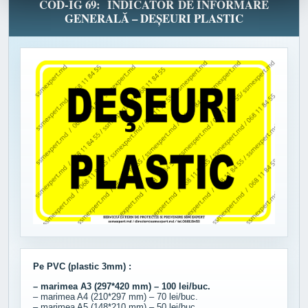
COD-IG 69: INDICATOR DE INFORMARE
GENERALĂ – DEȘEURI PLASTIC
Pe PVC (plastic 3mm) :
– marimea A3 (297*420 mm) – 100 lei/buc.
– marimea A4 (210*297 mm) – 70 lei/buc.
– marimea A5 (148*210 mm) – 50 lei/buc.