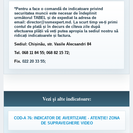
*Pentru a face o comandă de indicatoare privind
securitatea muncii este necesar de îndeplinit
următorul
TABEL
și de expediat la adresa de
email:
director@ssmexpert.md
. La scurt timp ve-ți primi
contul de plată și în decurs de cîteva zile după
efectuarea plății vă veți putea apropia la sediul nostru să
ridicați indicatoarele și factura.
Sediul: Chișinău, str. Vasile Alecsandri 84
Tel. 068 11 84 55; 068 82 15 72;
Fix.
022 20 33 55;
Vezi și alte indicatoare:
COD-A 76: INDICATOR DE AVERTIZARE - ATENȚIE! ZONA
DE SUPRAVEGHERE VIDEO