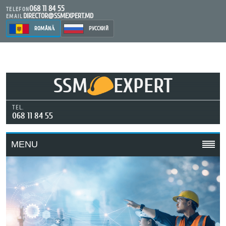
068 11 84 55
TELEFON
DIRECTOR@SSMEXPERT.MD
EMAIL
ROMÂNĂ
РУССКИЙ
SSM
EXPERT
TEL.
068 11 84 55
MENU