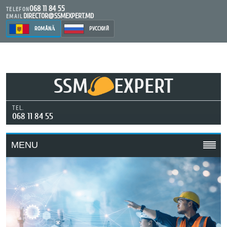
068 11 84 55
TELEFON
DIRECTOR@SSMEXPERT.MD
EMAIL
ROMÂNĂ
РУССКИЙ
SSM
EXPERT
TEL.
068 11 84 55
MENU