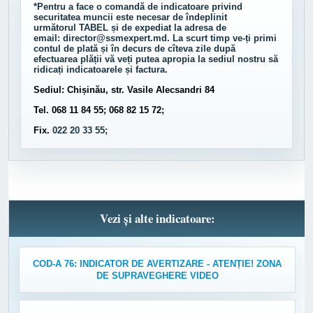
*Pentru a face o comandă de indicatoare privind
securitatea muncii este necesar de îndeplinit
următorul
TABEL
și de expediat la adresa de
email:
director@ssmexpert.md
. La scurt timp ve-ți primi
contul de plată și în decurs de cîteva zile după
efectuarea plății vă veți putea apropia la sediul nostru să
ridicați indicatoarele și factura.
Sediul: Chișinău, str. Vasile Alecsandri 84
Tel. 068 11 84 55; 068 82 15 72;
Fix.
022 20 33 55;
Vezi și alte indicatoare:
COD-A 76: INDICATOR DE AVERTIZARE - ATENȚIE! ZONA
DE SUPRAVEGHERE VIDEO