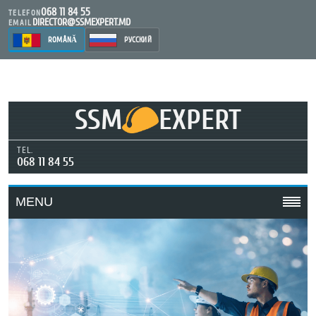
068 11 84 55
TELEFON
DIRECTOR@SSMEXPERT.MD
EMAIL
ROMÂNĂ
РУССКИЙ
SSM
EXPERT
TEL.
068 11 84 55
MENU