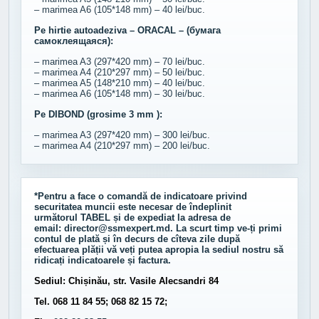
– marimea A6 (105*148 mm) – 40 lei/buc.
Pe hirtie autoadeziva – ORACAL – (бумага
самоклеящаяся):
– marimea A3 (297*420 mm) – 70 lei/buc.
– marimea A4 (210*297 mm) – 50 lei/buc.
– marimea A5 (148*210 mm) – 40 lei/buc.
– marimea A6 (105*148 mm) – 30 lei/buc.
Pe DIBOND (grosime 3 mm ):
– marimea A3 (297*420 mm) – 300 lei/buc.
– marimea A4 (210*297 mm) – 200 lei/buc.
*Pentru a face o comandă de indicatoare privind
securitatea muncii este necesar de îndeplinit
următorul
TABEL
și de expediat la adresa de
email:
director@ssmexpert.md
. La scurt timp ve-ți primi
contul de plată și în decurs de cîteva zile după
efectuarea plății vă veți putea apropia la sediul nostru să
ridicați indicatoarele și factura.
Sediul: Chișinău, str. Vasile Alecsandri 84
Tel. 068 11 84 55; 068 82 15 72;