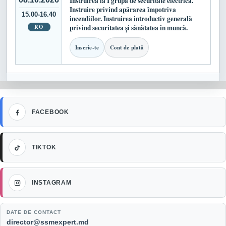
Instruirea la I grupă de securitate electrică.
Instruire privind apărarea împotriva
15.00-16.40
incendiilor. Instruirea introductiv generală
RO
privind securitatea și sănătatea în muncă.
Inscrie-te
Cont de plată
Facebook
FACEBOOK
TikTok
TIKTOK
Instagram
INSTAGRAM
DATE DE CONTACT
Email:
director@ssmexpert.md