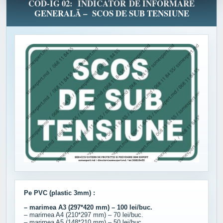
COD-IG 02: INDICATOR DE INFORMARE
GENERALĂ – SCOS DE SUB TENSIUNE
Pe PVC (plastic 3mm) :
– marimea A3 (297*420 mm) – 100 lei/buc.
– marimea A4 (210*297 mm) – 70 lei/buc.
– marimea A5 (148*210 mm) – 50 lei/buc.