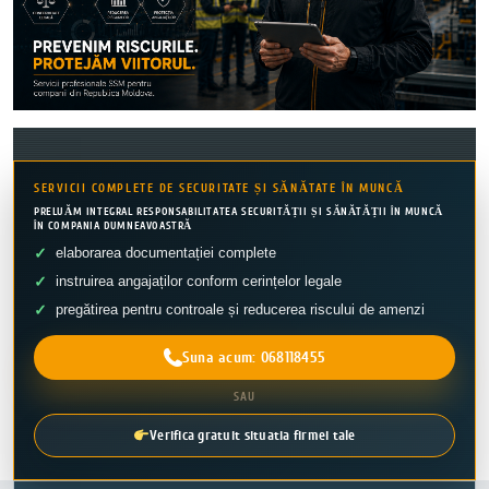
SERVICII COMPLETE DE SECURITATE ȘI SĂNĂTATE ÎN MUNCĂ
PRELUĂM INTEGRAL RESPONSABILITATEA SECURITĂȚII ȘI SĂNĂTĂȚII ÎN MUNCĂ
ÎN COMPANIA DUMNEAVOASTRĂ
elaborarea documentației complete
instruirea angajaților conform cerințelor legale
pregătirea pentru controale și reducerea riscului de amenzi
Suna acum: 068118455
SAU
Verifica gratuit situatia firmei tale