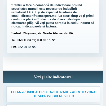
*Pentru a face o comandă de indicatoare privind
securitatea muncii este necesar de îndeplinit
următorul
TABEL
și de expediat la adresa de
email:
director@ssmexpert.md
. La scurt timp ve-ți primi
contul de plată și în decurs de cîteva zile după
efectuarea plății vă veți putea apropia la sediul nostru să
ridicați indicatoarele și factura.
Sediul: Chișinău, str. Vasile Alecsandri 84
Tel. 068 11 84 55; 068 82 15 72;
Fix.
022 20 33 55;
Vezi și alte indicatoare:
COD-A 76: INDICATOR DE AVERTIZARE - ATENȚIE! ZONA
DE SUPRAVEGHERE VIDEO