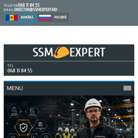
068 11 84 55
TELEFON
DIRECTOR@SSMEXPERT.MD
EMAIL
ROMÂNĂ
РУССКИЙ
SSM
EXPERT
TEL.
068 11 84 55
MENU