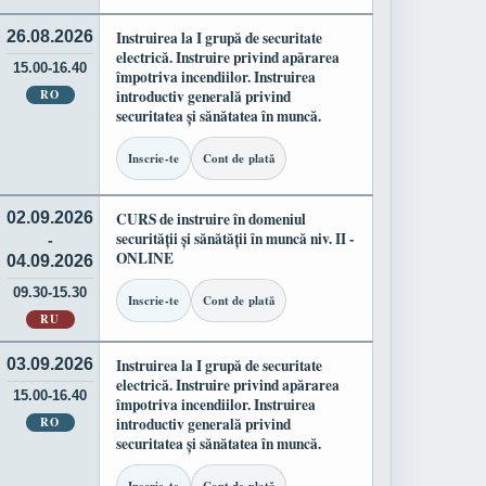
26.08.2026
Instruirea la I grupă de securitate
electrică. Instruire privind apărarea
15.00-16.40
împotriva incendiilor. Instruirea
RO
introductiv generală privind
securitatea și sănătatea în muncă.
Inscrie-te
Cont de plată
02.09.2026
CURS de instruire în domeniul
securității și sănătății în muncă niv. II -
-
ONLINE
04.09.2026
09.30-15.30
Inscrie-te
Cont de plată
RU
03.09.2026
Instruirea la I grupă de securitate
electrică. Instruire privind apărarea
15.00-16.40
împotriva incendiilor. Instruirea
RO
introductiv generală privind
securitatea și sănătatea în muncă.