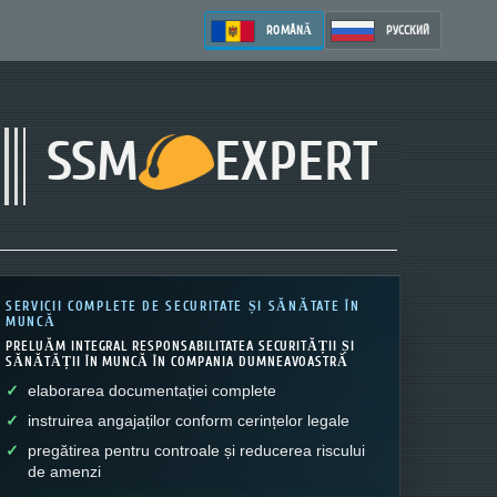
ROMÂNĂ
РУССКИЙ
SSM
EXPERT
SERVICII COMPLETE DE SECURITATE ȘI SĂNĂTATE ÎN
MUNCĂ
PRELUĂM INTEGRAL RESPONSABILITATEA SECURITĂȚII ȘI
SĂNĂTĂȚII ÎN MUNCĂ ÎN COMPANIA DUMNEAVOASTRĂ
elaborarea documentației complete
instruirea angajaților conform cerințelor legale
pregătirea pentru controale și reducerea riscului
de amenzi