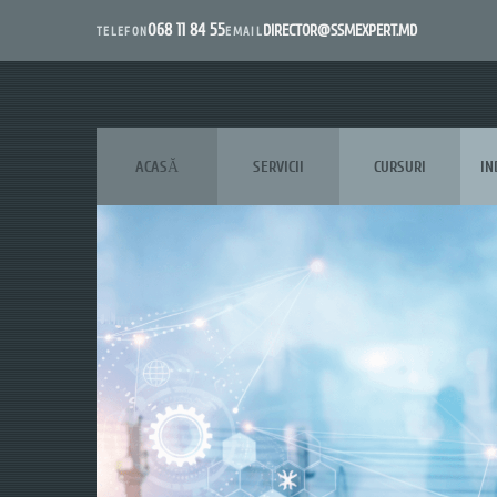
068 11 84 55
DIRECTOR@SSMEXPERT.MD
EMAIL
TELEFON
ACASĂ
SERVICII
CURSURI
IN