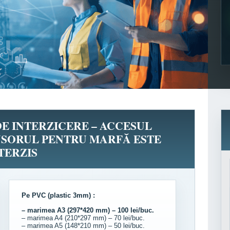
DE INTERZICERE – ACCESUL
NSORUL PENTRU MARFĂ ESTE
TERZIS
Pe PVC (plastic 3mm) :
– marimea A3 (297*420 mm) – 100 lei/buc.
– marimea A4 (210*297 mm) – 70 lei/buc.
– marimea A5 (148*210 mm) – 50 lei/buc.