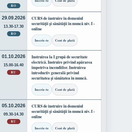
Inscrie-te
Cont de plată
RO
29.09.2026
CURS de instruire în domeniul
securității și sănătății în muncă niv. I -
13.30-17.30
online
RO
Inscrie-te
Cont de plată
01.10.2026
Instruirea la I grupă de securitate
electrică. Instruire privind apărarea
15.00-16.40
împotriva incendiilor. Instruirea
RU
introductiv generală privind
securitatea și sănătatea în muncă.
Inscrie-te
Cont de plată
05.10.2026
CURS de instruire în domeniul
securității și sănătății în muncă niv. I -
09.30-14.30
online
RU
Inscrie-te
Cont de plată