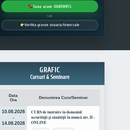
Suna acum: 068118455
SAU
Verifica gratuit situatia firmei tale
GRAFIC
Cursuri & Seminare
Data
Denumirea Curs/Seminar
Ora
10.08.2026
CURS de instruire în domeniul
securității și sănătății în muncă niv. II -
-
ONLINE
14.08.2026