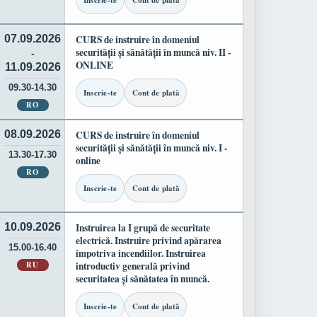
Inscrie-te
Cont de plată
07.09.2026
CURS de instruire în domeniul
securității și sănătății în muncă niv. II -
-
ONLINE
11.09.2026
09.30-14.30
Inscrie-te
Cont de plată
RO
08.09.2026
CURS de instruire în domeniul
securității și sănătății în muncă niv. I -
13.30-17.30
online
RO
Inscrie-te
Cont de plată
10.09.2026
Instruirea la I grupă de securitate
electrică. Instruire privind apărarea
15.00-16.40
împotriva incendiilor. Instruirea
RU
introductiv generală privind
securitatea și sănătatea în muncă.
Inscrie-te
Cont de plată