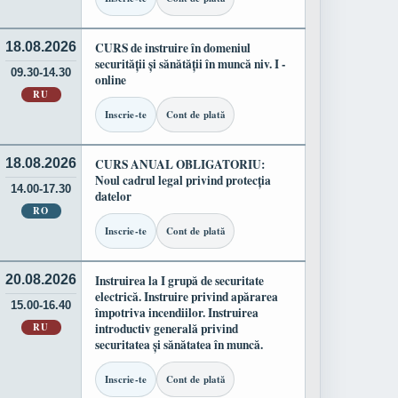
18.08.2026
CURS de instruire în domeniul
securității și sănătății în muncă niv. I -
09.30-14.30
online
RU
Inscrie-te
Cont de plată
18.08.2026
CURS ANUAL OBLIGATORIU:
Noul cadrul legal privind protecția
14.00-17.30
datelor
RO
Inscrie-te
Cont de plată
20.08.2026
Instruirea la I grupă de securitate
electrică. Instruire privind apărarea
15.00-16.40
împotriva incendiilor. Instruirea
RU
introductiv generală privind
securitatea și sănătatea în muncă.
Inscrie-te
Cont de plată