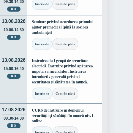
09.30-14.30
Inscrie-te
Cont de plată
RO
13.08.2026
Seminar privind acordarea primului
ajutor premedical (pînă la sosirea
10.00-14.30
ambulanței)
RO
Inscrie-te
Cont de plată
13.08.2026
Instruirea la I grupă de securitate
electrică. Instruire privind apărarea
15.00-16.40
împotriva incendiilor. Instruirea
RO
introductiv generală privind
securitatea și sănătatea în muncă.
Inscrie-te
Cont de plată
17.08.2026
CURS de instruire în domeniul
securității și sănătății în muncă niv. I -
09.30-14.30
online
RO
Inscrie-te
Cont de plată