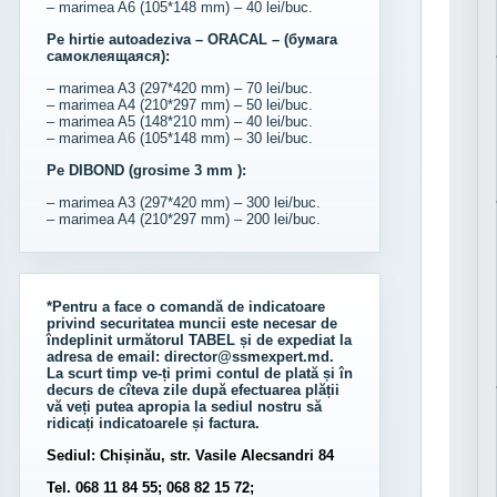
– marimea A6 (105*148 mm) – 40 lei/buc.
Pe hirtie autoadeziva – ORACAL – (бумага
самоклеящаяся):
– marimea A3 (297*420 mm) – 70 lei/buc.
– marimea A4 (210*297 mm) – 50 lei/buc.
– marimea A5 (148*210 mm) – 40 lei/buc.
– marimea A6 (105*148 mm) – 30 lei/buc.
Pe DIBOND (grosime 3 mm ):
– marimea A3 (297*420 mm) – 300 lei/buc.
– marimea A4 (210*297 mm) – 200 lei/buc.
*Pentru a face o comandă de indicatoare
privind securitatea muncii este necesar de
îndeplinit următorul
TABEL
și de expediat la
adresa de email:
director@ssmexpert.md
.
La scurt timp ve-ți primi contul de plată și în
decurs de cîteva zile după efectuarea plății
vă veți putea apropia la sediul nostru să
ridicați indicatoarele și factura.
Sediul: Chișinău, str. Vasile Alecsandri 84
Tel. 068 11 84 55; 068 82 15 72;