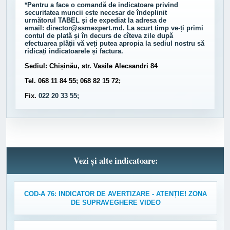
*Pentru a face o comandă de indicatoare privind
securitatea muncii este necesar de îndeplinit
următorul
TABEL
și de expediat la adresa de
email:
director@ssmexpert.md
. La scurt timp ve-ți primi
contul de plată și în decurs de cîteva zile după
efectuarea plății vă veți putea apropia la sediul nostru să
ridicați indicatoarele și factura.
Sediul: Chișinău, str. Vasile Alecsandri 84
Tel. 068 11 84 55; 068 82 15 72;
Fix.
022 20 33 55;
Vezi și alte indicatoare:
COD-A 76: INDICATOR DE AVERTIZARE - ATENȚIE! ZONA
DE SUPRAVEGHERE VIDEO