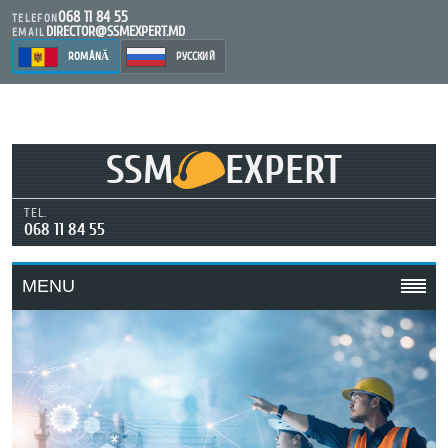
068 11 84 55
TELEFON
DIRECTOR@SSMEXPERT.MD
EMAIL
ROMÂNĂ
РУССКИЙ
SSM
EXPERT
TEL.
068 11 84 55
MENU