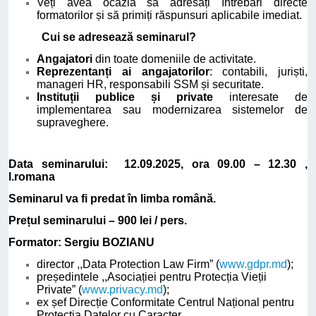
Veți avea ocazia să adresați întrebări directe
formatorilor și să primiți răspunsuri aplicabile imediat.
Cui se adresează seminarul?
Angajatori
din toate domeniile de activitate.
Reprezentanți ai angajatorilor
: contabili, juriști,
manageri HR, responsabili SSM și securitate.
Instituții publice și private
interesate de
implementarea sau modernizarea sistemelor de
supraveghere.
Data seminarului: 12.09.2025, ora 09.00 – 12.30 ,
l.romana
Seminarul va fi predat în limba română.
Prețul seminarului – 900 lei / pers.
Formator: Sergiu BOZIANU
director ,,Data Protection Law Firm” (
www.gdpr.md
);
președintele ,,Asociației pentru Protecția Vieții
Private” (
www.privacy.md
);
ex șef Direcție Conformitate Centrul Național pentru
Protecția Datelor cu Caracter