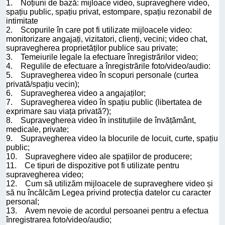
1. Noțiuni de bază: mijloace video, supraveghere video,
spațiu public, spațiu privat, estompare, spațiu rezonabil de
intimitate
2. Scopurile în care pot fi utilizate mijloacele video:
monitorizare angajați, vizitatori, clienți, vecini; video chat,
supravegherea proprietăților publice sau private;
3. Temeiurile legale la efectuare înregistrărilor video;
4. Regulile de efectuare a înregistrările foto/video/audio:
5. Supravegherea video în scopuri personale (curtea
privată/spațiu vecin);
6. Supravegherea video a angajaților;
7. Supravegherea video în spațiu public (libertatea de
exprimare sau viața privată?);
8. Supravegherea video în instituțiile de învățământ,
medicale, private;
9. Supravegherea video la blocurile de locuit, curte, spațiu
public;
10. Supraveghere video ale spațiilor de producere;
11. Ce tipuri de dispozitive pot fi utilizate pentru
supravegherea video;
12. Cum să utilizăm mijloacele de supraveghere video și
să nu încălcăm Legea privind protecția datelor cu caracter
personal;
13. Avem nevoie de acordul persoanei pentru a efectua
înregistrarea foto/video/audio;