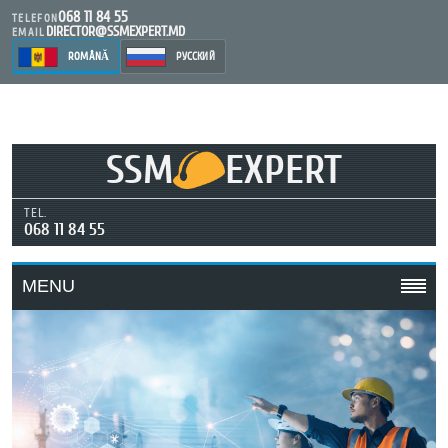
068 11 84 55
TELEFON
DIRECTOR@SSMEXPERT.MD
EMAIL
ROMÂNĂ
РУССКИЙ
SSM
EXPERT
TEL.
068 11 84 55
MENU