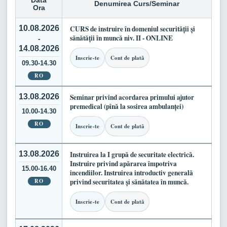
Data
Denumirea Curs/Seminar
Ora
10.08.2026
CURS de instruire în domeniul securității și
sănătății în muncă niv. II - ONLINE
-
14.08.2026
Inscrie-te
Cont de plată
09.30-14.30
RO
13.08.2026
Seminar privind acordarea primului ajutor
premedical (pînă la sosirea ambulanței)
10.00-14.30
RO
Inscrie-te
Cont de plată
13.08.2026
Instruirea la I grupă de securitate electrică.
Instruire privind apărarea împotriva
15.00-16.40
incendiilor. Instruirea introductiv generală
RO
privind securitatea și sănătatea în muncă.
Inscrie-te
Cont de plată