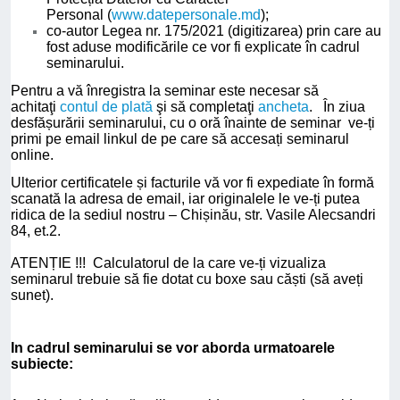
Personal (
www.datepersonale.md
);
co-autor Legea nr. 175/2021 (digitizarea) prin care au
fost aduse modificările ce vor fi explicate în cadrul
seminarului.
Pentru a vă înregistra la seminar este necesar să
achitaţi
contul de plată
şi să completaţi
ancheta
. În ziua
desfășurării seminarului, cu o oră înainte de seminar ve-ți
primi pe email linkul de pe care să accesați seminarul
online.
Ulterior certificatele și facturile vă vor fi expediate în formă
scanată la adresa de email, iar originalele le ve-ți putea
ridica de la sediul nostru – Chișinău, str. Vasile Alecsandri
84, et.2.
ATENȚIE !!! Calculatorul de la care ve-ți vizualiza
seminarul trebuie să fie dotat cu boxe sau căști (să aveți
sunet).
In cadrul seminarului se vor aborda urmatoarele
subiecte: