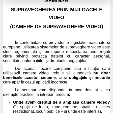
SEMINAR
SUPRAVEGHEREA PRIN MIJLOACELE
VIDEO
(CAMERE DE SUPRAVEGHERE VIDEO)
În conformitate cu prevederile legislației naționale și
europene, utilizarea sistemelor de supraveghere video este
strict reglementată și presupune respectarea unor reguli
clare privind protecția datelor cu caracter personal,
securitatea informațiilor și drepturile angajaților.
De aceea, fiecare companie sau instituție care
utilizează camere video trebuie să cunoască
nu doar
beneficiile acestor sisteme
, ci și
obligațiile și riscurile
care apar în cazul aplicării incorecte.
La seminar vom răspunde, în mod detaliat și cu
exemple practice, la întrebări precum:
Unde avem dreptul de a amplasa camere video?
(în spații de lucru, zone comune, spații cu acces
restricționat, locuri publice – și unde este interzis).