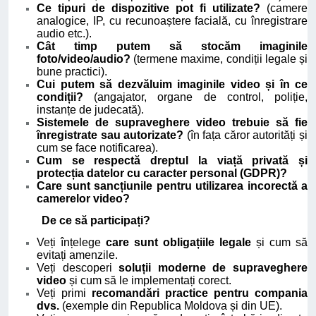
Ce tipuri de dispozitive pot fi utilizate?
(camere
analogice, IP, cu recunoaștere facială, cu înregistrare
audio etc.).
Cât timp putem să stocăm imaginile
foto/video/audio?
(termene maxime, condiții legale și
bune practici).
Cui putem să dezvăluim imaginile video și în ce
condiții?
(angajator, organe de control, poliție,
instanțe de judecată).
Sistemele de supraveghere video trebuie să fie
înregistrate sau autorizate?
(în fața căror autorități și
cum se face notificarea).
Cum se respectă dreptul la viață privată și
protecția datelor cu caracter personal (GDPR)?
Care sunt sancțiunile pentru utilizarea incorectă a
camerelor video?
De ce să participați?
Veți înțelege
care sunt obligațiile legale
și cum să
evitați amenzile.
Veți descoperi
soluții moderne de supraveghere
video
și cum să le implementați corect.
Veți primi
recomandări practice pentru compania
dvs.
(exemple din Republica Moldova și din UE).