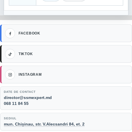
Facebook
FACEBOOK
TikTok
TIKTOK
Instagram
INSTAGRAM
DATE DE CONTACT
Email:
director@ssmexpert.md
Telefon:
068 11 84 55
SEDIUL
mun. Chișinau, str. V.Alecsandri 84, et. 2