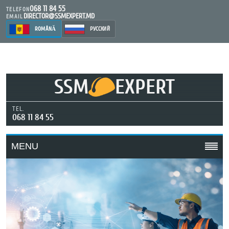
068 11 84 55
TELEFON
DIRECTOR@SSMEXPERT.MD
EMAIL
ROMÂNĂ
РУССКИЙ
SSM
EXPERT
TEL.
068 11 84 55
MENU