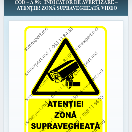
COD – A 99: INDICATOR DE AVERTIZARE –
ATENȚIE! ZONĂ SUPRAVEGHEATĂ VIDEO