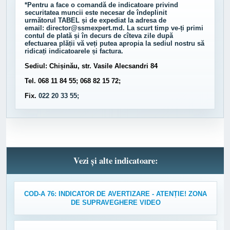
*Pentru a face o comandă de indicatoare privind
securitatea muncii este necesar de îndeplinit
următorul
TABEL
și de expediat la adresa de
email:
director@ssmexpert.md
. La scurt timp ve-ți primi
contul de plată și în decurs de cîteva zile după
efectuarea plății vă veți putea apropia la sediul nostru să
ridicați indicatoarele și factura.
Sediul: Chișinău, str. Vasile Alecsandri 84
Tel. 068 11 84 55; 068 82 15 72;
Fix.
022 20 33 55;
Vezi și alte indicatoare:
COD-A 76: INDICATOR DE AVERTIZARE - ATENȚIE! ZONA
DE SUPRAVEGHERE VIDEO