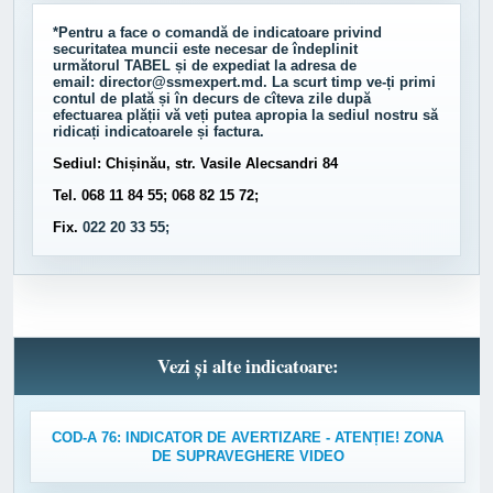
*Pentru a face o comandă de indicatoare privind
securitatea muncii este necesar de îndeplinit
următorul
TABEL
și de expediat la adresa de
email:
director@ssmexpert.md
. La scurt timp ve-ți primi
contul de plată și în decurs de cîteva zile după
efectuarea plății vă veți putea apropia la sediul nostru să
ridicați indicatoarele și factura.
Sediul: Chișinău, str. Vasile Alecsandri 84
Tel. 068 11 84 55; 068 82 15 72;
Fix.
022 20 33 55;
Vezi și alte indicatoare:
COD-A 76: INDICATOR DE AVERTIZARE - ATENȚIE! ZONA
DE SUPRAVEGHERE VIDEO