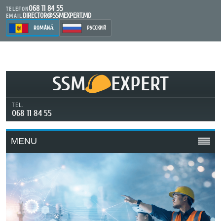
068 11 84 55
TELEFON
DIRECTOR@SSMEXPERT.MD
EMAIL
ROMÂNĂ
РУССКИЙ
SSM
EXPERT
TEL.
068 11 84 55
MENU