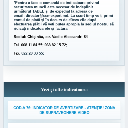
*Pentru a face o comandă de indicatoare privind
securitatea muncii este necesar de îndeplinit
următorul
TABEL
și de expediat la adresa de
email:
director@ssmexpert.md
. La scurt timp ve-ți primi
contul de plată și în decurs de cîteva zile după
efectuarea plății vă veți putea apropia la sediul nostru să
ridicați indicatoarele și factura.
Sediul: Chișinău, str. Vasile Alecsandri 84
Tel. 068 11 84 55; 068 82 15 72;
Fix.
022 20 33 55;
Vezi și alte indicatoare:
COD-A 76: INDICATOR DE AVERTIZARE - ATENȚIE! ZONA
DE SUPRAVEGHERE VIDEO