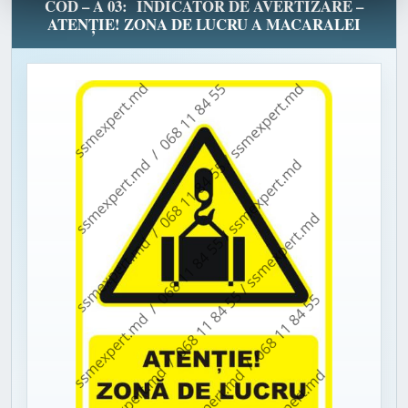
COD – A 03: INDICATOR DE AVERTIZARE –
ATENȚIE! ZONA DE LUCRU A MACARALEI