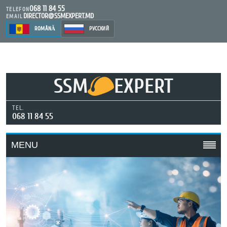
068 11 84 55
TELEFON
DIRECTOR@SSMEXPERT.MD
EMAIL
ROMÂNĂ
РУССКИЙ
SSM
EXPERT
TEL.
068 11 84 55
MENU