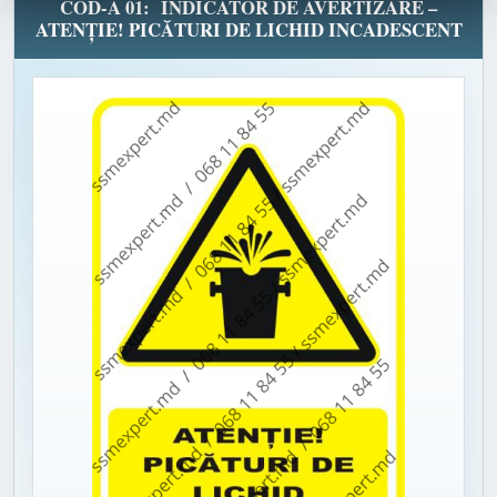
COD-A 01: INDICATOR DE AVERTIZARE –
ATENȚIE! PICĂTURI DE LICHID INCADESCENT