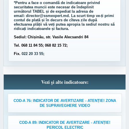
*Pentru a face o comandă de indicatoare privind
securitatea muncii este necesar de îndeplinit
următorul
TABEL
și de expediat la adresa de
email:
director@ssmexpert.md
. La scurt timp ve-ți primi
contul de plată și în decurs de cîteva zile după
efectuarea plății vă veți putea apropia la sediul nostru să
ridicați indicatoarele și factura.
Sediul: Chișinău, str. Vasile Alecsandri 84
Tel. 068 11 84 55; 068 82 15 72;
Fix.
022 20 33 55;
Vezi și alte indicatoare:
COD-A 76: INDICATOR DE AVERTIZARE - ATENȚIE! ZONA
DE SUPRAVEGHERE VIDEO
COD-A 89: INDICATOR DE AVERTIZARE - ATENȚIE!
PERICOL ELECTRIC