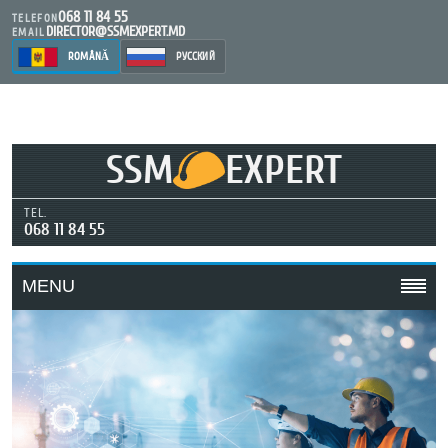
068 11 84 55
TELEFON
DIRECTOR@SSMEXPERT.MD
EMAIL
ROMÂNĂ
РУССКИЙ
SSM
EXPERT
TEL.
068 11 84 55
MENU