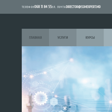
068 11 84 55
DIRECTOR@SSMEXPERT.MD
ЭЛ. ПОЧТА
ТЕЛЕФОН
ГЛАВНАЯ
УСЛУГИ
КУРСЫ