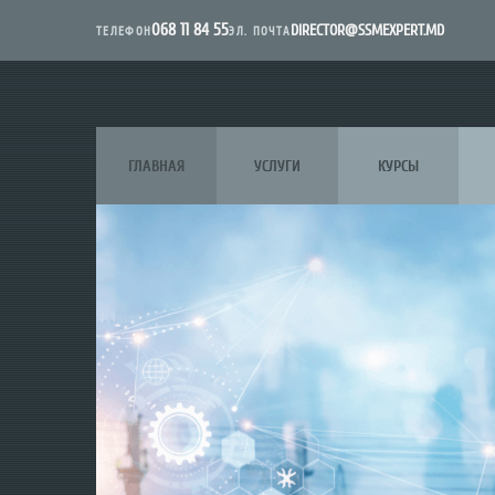
068 11 84 55
DIRECTOR@SSMEXPERT.MD
ЭЛ. ПОЧТА
ТЕЛЕФОН
ГЛАВНАЯ
УСЛУГИ
КУРСЫ