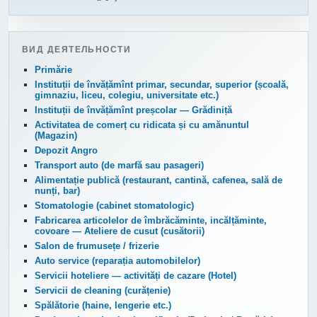
ВИД ДЕЯТЕЛЬНОСТИ
Primărie
Instituții de învățămînt primar, secundar, superior (școală,
gimnaziu, liceu, colegiu, universitate etc.)
Instituții de învățămînt preșcolar — Grădiniță
Activitatea de comerț cu ridicata și cu amănuntul
(Magazin)
Depozit Angro
Transport auto (de marfă sau pasageri)
Alimentație publică (restaurant, cantină, cafenea, sală de
nunți, bar)
Stomatologie (cabinet stomatologic)
Fabricarea articolelor de îmbrăcăminte, incălțăminte,
covoare — Ateliere de cusut (cusătorii)
Salon de frumusețe / frizerie
Auto service (reparația automobilelor)
Servicii hoteliere — activități de cazare (Hotel)
Servicii de cleaning (curățenie)
Spălătorie (haine, lengerie etc.)