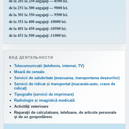
de la 201 la 250 angajați — 8500 lei.
de la 251 la 300 angajați — 9000 lei.
de la 301 la 350 angajați — 9500 lei.
de la 351 la 400 angajați -10000 lei.
de la 401 la 450 angajați -10500 lei.
de la 451 la 500 angajați -11000 lei.
ВИД ДЕЯТЕЛЬНОСТИ
Telecomunicații (telefonie, internet, TV)
Moară de cereale
Servicii de salubritate (evacuarea, transportarea deșeurilor)
Servicii de ridicat și transportat (macarale-auto, crane de
ridicat)
Tipografie (servicii de imprimare)
Radiologie și imagistică medicală
Activităţi veterinare
Reparaţii de calculatoare, telefoane, de articole personale
şi de uz gospodăresc