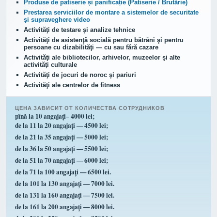
Produse de patiserie și panificație (Patiserie / Brutărie)
Prestarea serviciilor de montare a sistemelor de securitate
și supraveghere video
Activităţi de testare şi analize tehnice
Activităţi de asistenţă socială pentru bătrâni şi pentru
persoane cu dizabilităţi — cu sau fără cazare
Activităţi ale bibliotecilor, arhivelor, muzeelor şi alte
activităţi culturale
Activităţi de jocuri de noroc şi pariuri
Activităţi ale centrelor de fitness
ЦЕНА ЗАВИСИТ ОТ КОЛИЧЕСТВА СОТРУДНИКОВ
pînă la 10 angajați– 4000 lei;
de la 11 la 20 angajați — 4500 lei;
de la 21 la 35 angajați — 5000 lei;
de la 36 la 50 angajați — 5500 lei;
de la 51 la 70 angajați — 6000 lei;
de la 71 la 100 angajați — 6500 lei.
de la 101 la 130 angajați — 7000 lei.
de la 131 la 160 angajați — 7500 lei.
de la 161 la 200 angajați — 8000 lei.