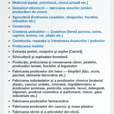
Medicină (spital, policlinică, clinică privată etc.)
Domeniul vitivinicol — fabricarea vinurilor (vinării,
producători de vinuri)
Agricultură (Cultivarea cerealelor, strugurilor, fructelor,
arbuștilor etc.)
Construcție
Creșterea animalelor —
Zootehnie (fermă porcine, ovine,
caprine, bovine, cai, păsări etc.)
Construcția, reparația și întreținerea drumurilor / podurilor
Producerea mobilei
Extracţia pietrei, nisipului şi argilei (Carieră)
Silvicultură şi exploatare forestieră
Producţia, prelucrarea şi conservarea cărnii, peștelui,
produselor lactate, fructelor și legumelor
Fabricarea produselor din lemn — tîmplării (lăzi, sicrie,
parchet, elemente decorative etc.)
Fabricarea substanţelor şi a produselor chimice (material
plastic, cauciuc sintetic, coloranți, îngrățămintelor și
produselor azotoase, pesticide, vopsele. lacuri, detergenți,
săpunuri, produse cosmetice și parfumerie, cleiuri, gaze
industriale etc.)
Fabricarea produselor farmaceutice
Fabricarea produselor din cauciuc şi mase plastice
Fabricarea sticlei şi a articolelor din sticlă