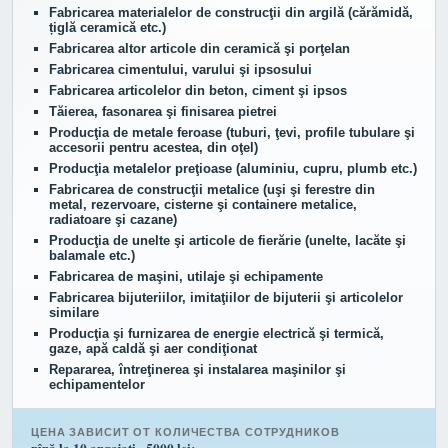
Fabricarea materialelor de construcţii din argilă (cărămidă,
țiglă ceramică etc.)
Fabricarea altor articole din ceramică şi porţelan
Fabricarea cimentului, varului şi ipsosului
Fabricarea articolelor din beton, ciment şi ipsos
Tăierea, fasonarea şi finisarea pietrei
Producţia de metale feroase (tuburi, ţevi, profile tubulare şi
accesorii pentru acestea, din oţel)
Producţia metalelor preţioase (aluminiu, cupru, plumb etc.)
Fabricarea de construcţii metalice (uşi şi ferestre din
metal, rezervoare, cisterne şi containere metalice,
radiatoare şi cazane)
Producţia de unelte şi articole de fierărie (unelte, lacăte şi
balamale etc.)
Fabricarea de maşini, utilaje şi echipamente
Fabricarea bijuteriilor, imitaţiilor de bijuterii şi articolelor
similare
Producţia şi furnizarea de energie electrică şi termică,
gaze, apă caldă şi aer condiţionat
Repararea, întreţinerea şi instalarea maşinilor şi
echipamentelor
ЦЕНА ЗАВИСИТ ОТ КОЛИЧЕСТВА СОТРУДНИКОВ