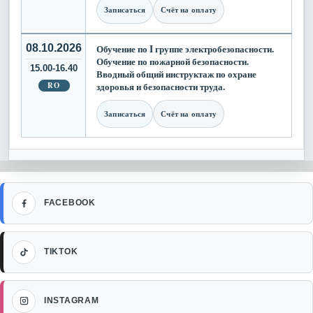
Записаться
Счёт на оплату
08.10.2026
Обучение по I группе электробезопасности.
Обучение по пожарной безопасности.
15.00-16.40
Вводный общий инструктаж по охране
RO
здоровья и безопасности труда.
Записаться
Счёт на оплату
Facebook
FACEBOOK
TikTok
TIKTOK
Instagram
INSTAGRAM