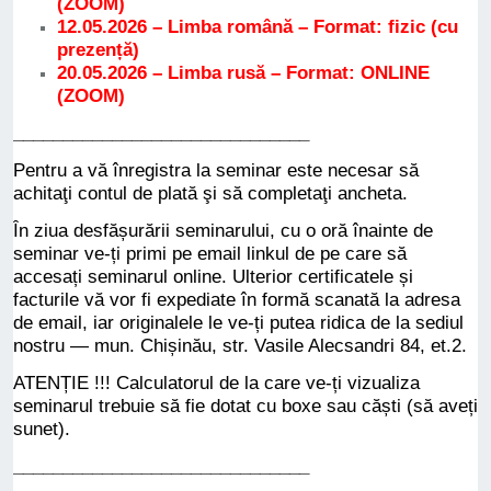
(ZOOM)
12.05.2026 – Limba română – Format: fizic (cu
prezență)
20.05.2026 – Limba rusă – Format: ONLINE
(ZOOM)
______________________________
Pentru a vă înregistra la seminar este necesar să
achitaţi contul de plată şi să completaţi ancheta.
În ziua desfășurării seminarului, cu o oră înainte de
seminar ve-ți primi pe email linkul de pe care să
accesați seminarul online. Ulterior certificatele și
facturile vă vor fi expediate în formă scanată la adresa
de email, iar originalele le ve-ți putea ridica de la sediul
nostru — mun. Chișinău, str. Vasile Alecsandri 84, et.2.
ATENȚIE !!! Calculatorul de la care ve-ți vizualiza
seminarul trebuie să fie dotat cu boxe sau căști (să aveți
sunet).
______________________________