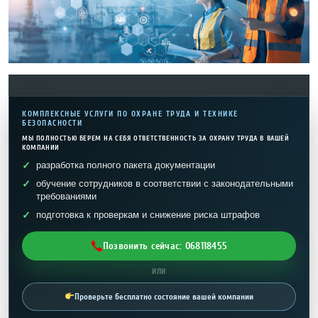
КОМПЛЕКСНЫЕ УСЛУГИ ПО ОХРАНЕ ТРУДА И ТЕХНИКЕ
БЕЗОПАСНОСТИ
МЫ ПОЛНОСТЬЮ БЕРЕМ НА СЕБЯ ОТВЕТСТВЕННОСТЬ ЗА ОХРАНУ ТРУДА В ВАШЕЙ
КОМПАНИИ
разработка полного пакета документации
обучение сотрудников в соответствии с законодательными
требованиями
подготовка к проверкам и снижение риска штрафов
Позвонить сейчас: 068118455
ИЛИ
Проверьте бесплатно состояние вашей компании