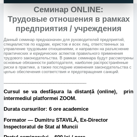
Семинар ONLINE:
Трудовые отношения в рамках
предприятия / учреждения
Данный семинар предназначен для руководителей предприятий,
специалистов по кадрам, юристов и всех лиц, ответственных за
управление трудовыми отношениями, и направлен на разъяснение
практических и юридических аспектов правильного применения
трудового законодательства. В рамках семинара будут рассмотрены
основные обязанности работодателя, наиболее распространённые
риски в практике, а также последние изменения законодательства с
целью обеспечения соответствия и предотвращения санкций.
______________________________
Cursul se va desfășura la distanță (online),
prin
intermediul platformei ZOOM.
Durata cursurilor: 6 ore academice
Formator — Dumitru STAVILĂ, Ex-Director
Inspectoratul de Stat al Muncii
Prețul seminarului – 600 lei / pers.