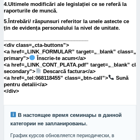
4.Ultimele modificări ale legislației ce se referă la
raporturile de muncă.
5.Întrebări/ răspunsuri referitor la unele astecte ce
țin de evidența personalului la nivel de unitate.
______________________________
<div
class
=
„cta-buttons”
>
<a
href
=
„LINK_FORMULAR”
target
=
„_blank”
class
=
„b
primary”
>
Înscrie-te acum
</a>
<a
href
=
„LINK_CONT_PLATA.pdf”
target
=
„_blank”
cla
secondary”
>
Descarcă factura
</a>
<a
href
=
„tel:068118455”
class
=
„btn-call”
>
Sună
pentru detalii
</a>
</div>
В настоящее время семинары в данной
категории не запланированы.
График курсов обновляется периодически, в