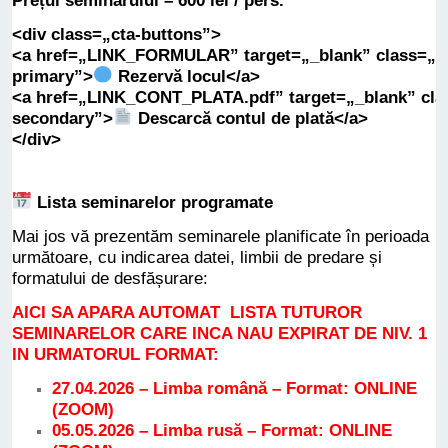
<div
class
=
„cta-buttons”
>
<a
href
=
„LINK_FORMULAR”
target
=
„_blank”
class
=
„b
primary”
>
Rezervă locul
</a>
<a
href
=
„LINK_CONT_PLATA.pdf”
target
=
„_blank”
cla
secondary”
>
Descarcă contul de plată
</a>
</div>
Lista seminarelor programate
Mai jos vă prezentăm seminarele planificate în perioada
următoare, cu indicarea datei, limbii de predare și
formatului de desfășurare:
AICI SA APARA AUTOMAT LISTA TUTUROR
SEMINARELOR CARE INCA NAU EXPIRAT DE NIV. 1
IN URMATORUL FORMAT:
27.04.2026 – Limba română – Format: ONLINE
(ZOOM)
05.05.2026 – Limba rusă – Format: ONLINE