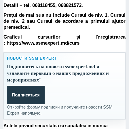
Detalii – tel. 068118455, 068821572.
Prețul de mai sus nu include
Cursul de niv. 1
,
Cursul
de niv. 2
sau
Cursul de acordare a primului ajutor
premedical
.
Graficul cursurilor și înregistrarea
:
https://www.ssmexpert.md/curs
НОВОСТИ SSM EXPERT
Подпишитесь на новости ssmexpert.md и
узнавайте первыми о наших предложениях и
мероприятиях!
Подписаться
Откройте форму подписки и получайте новости SSM
Expert напрямую.
Actele privind securitatea si sanatatea in munca