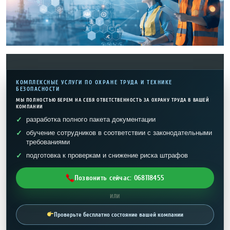
КОМПЛЕКСНЫЕ УСЛУГИ ПО ОХРАНЕ ТРУДА И ТЕХНИКЕ
БЕЗОПАСНОСТИ
МЫ ПОЛНОСТЬЮ БЕРЕМ НА СЕБЯ ОТВЕТСТВЕННОСТЬ ЗА ОХРАНУ ТРУДА В ВАШЕЙ
КОМПАНИИ
разработка полного пакета документации
обучение сотрудников в соответствии с законодательными
требованиями
подготовка к проверкам и снижение риска штрафов
Позвонить сейчас: 068118455
ИЛИ
Проверьте бесплатно состояние вашей компании