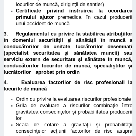
locurilor de muncă, diriginții de șantier)
Certificate privind instruirea la ocordarea
primului ajutor
premedical în cazul producerii
unui accident de muncă
3. Regulamentul cu privire la stabilirea atribuţiilor
în domeniul securităţii şi sănătăţii în muncă a
conducătorilor de unitate, lucrătorilor desemnaţi
(specialist securitatea şi sănătatea muncii) sau
serviciu extern de securitate şi sănătate în muncă,
conducătorilor locurilor de muncă, specialiştilor şi
lucrătorilor aprobat prin ordin
4.
Evaluarea factorilor de risc
profesionali la
locurile de muncă
Ordin cu privire la evaluarea riscurilor profesionale
Grila de evaluare a riscurilor combinaţie între
gravitatea consecinţelor şi probabilitatea producerii
lor
Scala de cotare a gravităţii şi probabilităţii
consecinţelor acţiunii factorilor de risc asupra