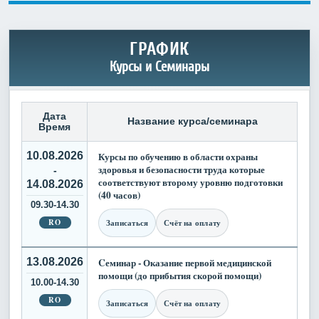
ГРАФИК
Курсы и Семинары
Дата
Название курса/семинара
Время
10.08.2026
Курсы по обучению в области охраны
здоровья и безопасности труда которые
-
соответствуют второму уровню подготовки
14.08.2026
(40 часов)
09.30-14.30
RO
Записаться
Счёт на оплату
13.08.2026
Cеминар - Оказание первой медицинской
помощи (до прибытия скорой помощи)
10.00-14.30
RO
Записаться
Счёт на оплату