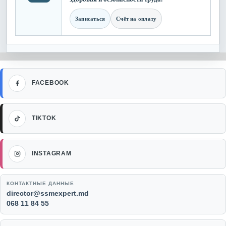
Записаться
Счёт на оплату
Facebook
FACEBOOK
TikTok
TIKTOK
Instagram
INSTAGRAM
КОНТАКТНЫЕ ДАННЫЕ
Email:
director@ssmexpert.md
Телефон:
068 11 84 55