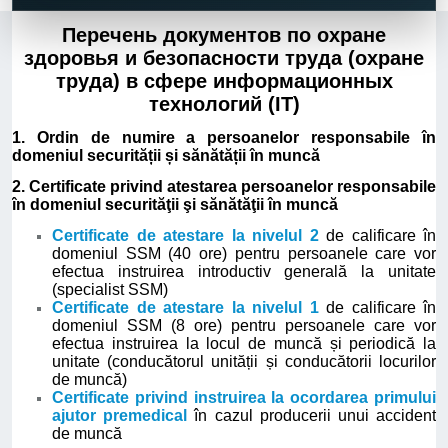
Перечень документов по охране
здоровья и безопасности труда (охране
труда) в сфере информационных
технологий (IT)
1. Ordin de numire a persoanelor responsabile în
domeniul securității și sănătății în muncă
2. Certificate privind atestarea persoanelor responsabile
în domeniul securităţii şi sănătăţii în muncă
Certificate de atestare la nivelul 2
de calificare în
domeniul SSM (40 ore) pentru persoanele care vor
efectua instruirea introductiv generală la unitate
(specialist SSM)
Certificate de atestare la nivelul 1
de calificare în
domeniul SSM (8 ore) pentru persoanele care vor
efectua instruirea la locul de muncă și periodică la
unitate (conducătorul unității și conducătorii locurilor
de muncă)
Certificate privind instruirea la ocordarea primului
ajutor premedical
în cazul producerii unui accident
de muncă