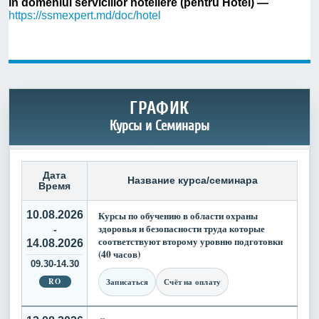
în domeniul serviciilor hoteliere (pentru Hotel) —
https://ssmexpert.md/doc/hotel
ГРАФИК
Курсы и Семинары
Дата
Название курса/семинара
Время
10.08.2026
Курсы по обучению в области охраны
здоровья и безопасности труда которые
-
соответствуют второму уровню подготовки
14.08.2026
(40 часов)
09.30-14.30
RO
Записаться
Счёт на оплату