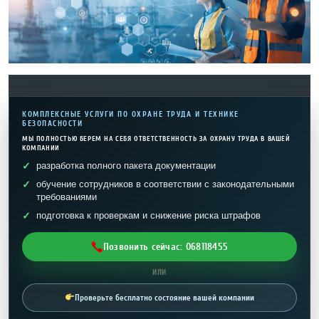
КОМПЛЕКСНЫЕ УСЛУГИ ПО ОХРАНЕ ТРУДА И ТЕХНИКЕ
БЕЗОПАСНОСТИ
МЫ ПОЛНОСТЬЮ БЕРЕМ НА СЕБЯ ОТВЕТСТВЕННОСТЬ ЗА ОХРАНУ ТРУДА В ВАШЕЙ
КОМПАНИИ
разработка полного пакета документации
обучение сотрудников в соответствии с законодательными
требованиями
подготовка к проверкам и снижение риска штрафов
Позвонить сейчас: 068118455
ИЛИ
Проверьте бесплатно состояние вашей компании