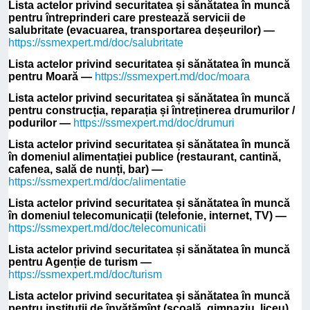
Lista actelor privind securitatea și sănătatea în muncă
pentru întreprinderi care prestează servicii de
salubritate (evacuarea, transportarea deșeurilor) —
https://ssmexpert.md/doc/salubritate
Lista actelor privind securitatea și sănătatea în muncă
pentru Moară —
https://ssmexpert.md/doc/moara
Lista actelor privind securitatea și sănătatea în muncă
pentru construcția, reparația și întreținerea drumurilor /
podurilor —
https://ssmexpert.md/doc/drumuri
Lista actelor privind securitatea și sănătatea în muncă
în domeniul alimentației publice (restaurant, cantină,
cafenea, sală de nunți, bar) —
https://ssmexpert.md/doc/alimentatie
Lista actelor privind securitatea și sănătatea în muncă
în domeniul telecomunicații (telefonie, internet, TV) —
https://ssmexpert.md/doc/telecomunicatii
Lista actelor privind securitatea și sănătatea în muncă
pentru Agenție de turism —
https://ssmexpert.md/doc/turism
Lista actelor privind securitatea și sănătatea în muncă
pentru instituții de învățămînt (școală, gimnaziu, liceu)