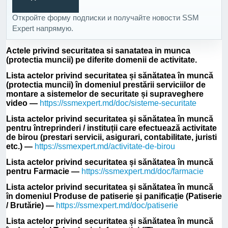
Откройте форму подписки и получайте новости SSM
Expert напрямую.
Actele privind securitatea si sanatatea in munca
(protectia muncii) pe diferite domenii de activitate.
Lista actelor privind securitatea și sănătatea în muncă
(protectia muncii) în domeniul prestării serviciilor de
montare a sistemelor de securitate și supraveghere
video —
https://ssmexpert.md/doc/sisteme-securitate
Lista actelor privind securitatea și sănătatea în muncă
pentru întreprinderi / instituții care efectuează activitate
de birou (prestari servicii, asigurari, contabilitate, juristi
etc.) —
https://ssmexpert.md/activitate-de-birou
Lista actelor privind securitatea și sănătatea în muncă
pentru Farmacie —
https://ssmexpert.md/doc/farmacie
Lista actelor privind securitatea și sănătatea în muncă
în domeniul Produse de patiserie și panificație (Patiserie
/ Brutărie) —
https://ssmexpert.md/doc/patiserie
Lista actelor privind securitatea și sănătatea în muncă