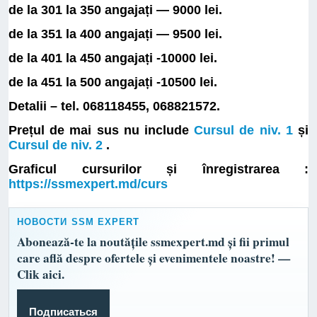
de la 301 la 350 angajați — 9000 lei.
de la 351 la 400 angajați — 9500 lei.
de la 401 la 450 angajați -10000 lei.
de la 451 la 500 angajați -10500 lei.
Detalii – tel. 068118455, 068821572.
Prețul de mai sus nu include
Cursul de niv. 1
și
Cursul de niv. 2
.
Graficul cursurilor și înregistrarea :
https://ssmexpert.md/curs
НОВОСТИ SSM EXPERT
Abonează-te la noutățile ssmexpert.md și fii primul
care află despre ofertele și evenimentele noastre! —
Clik aici.
Подписаться