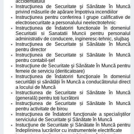
accidentatului
Instrucţiunea de Securitate şi Sănătate în Muncă
privind măsurile de apărare împotriva incendiilor
Instrucţiunea pentru conferirea I grupe calificative de
electrosecuritate a personalului neelectrotehnic
Instrucțiunea de îndatoriri functionale în domeniul
Securitatii si Sanatatii Muncii pentru personalul
administrativ de conducere, ingineresc-tehnic, slujbaş
Instrucţiunea de Securitate și Sănătate în Muncă
pentru director
Instrucţiunea de Securitate și Sănătate în Muncă
pentru contabil-șef
Instrucţiune de Securitate şi Sănătate în Muncă pentru
femeie de serviciu (deriticatoare)
Instrucţiunea de îndatoriri funcţionale în domeniul
securității și sănătății în Muncă a conducătorului direct
a locului de Muncă
Instructiunea de Securitate si Sănătate în Muncă
(generală) pentru toți lucrătorii
Instrucţiunea de Securitate și Sănătate în Muncă
pentru activitate de birou
Instrucţiunea de îndatoriri funcţionale a specialiştilor
serviciului de Securitate şi Sănătate în Muncă
Instucţiune de Securitate şi Sănătate în Muncă pentru
îndeplinirea lucrărilor cu instrumentele electrificate