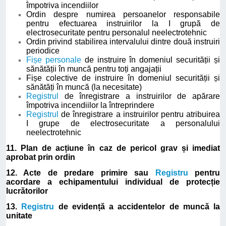
împotriva incendiilor
Ordin despre numirea persoanelor responsabile
pentru efectuarea instruirilor la I grupă de
electrosecuritate pentru personalul neelectrotehnic
Ordin privind stabilirea intervalului dintre două instruiri
periodice
Fișe personale
de instruire în domeniul securității și
sănătății în muncă pentru toți angajații
Fișe colective de instruire în domeniul securității și
sănătăți în muncă (la necesitate)
Registrul
de înregistrare a instruirilor de apărare
împotriva incendiilor la întreprindere
Registrul
de înregistrare a instruirilor pentru atribuirea
I grupe de electrosecuritate a personalului
neelectrotehnic
11. Plan de acțiune în caz de pericol grav și imediat
aprobat prin ordin
12. Acte de predare primire sau
Registru
pentru
acordare a echipamentului individual de protecție
lucrătorilor
13.
Registru
de evidență a accidentelor de muncă la
unitate