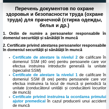
Перечень документов по охране
здоровья и безопасности труда (охране
труда) для прачечной (стирка одежды,
белья и др.)
1. Ordin de numire a persoanelor responsabile în
domeniul securității și sănătății în muncă
2. Certificate privind atestarea persoanelor responsabile
în domeniul securităţii şi sănătăţii în muncă
Certificate de atestare la nivelul 2
de calificare în
domeniul SSM (40 ore) pentru persoanele care vor
efectua instruirea introductiv generală la unitate
(specialist SSM)
Certificate de atestare la nivelul 1
de calificare în
domeniul SSM (8 ore) pentru persoanele care vor
efectua instruirea la locul de muncă și periodică la
unitate (conducătorul unității și conducătorii locurilor
de muncă)
Certificate privind instruirea la ocordarea primului
ajutor premedical
în cazul producerii unui accident
de muncă