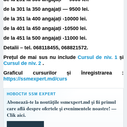
de la 301 la 350 angajați — 9500 lei.
de la 351 la 400 angajați -10000 lei.
de la 401 la 450 angajați -10500 lei.
de la 451 la 500 angajați -11000 lei.
Detalii – tel. 068118455, 068821572.
Prețul de mai sus nu include
Cursul de niv. 1
și
Cursul de niv. 2
.
Graficul cursurilor și înregistrarea :
https://ssmexpert.md/curs
НОВОСТИ SSM EXPERT
Abonează-te la noutățile ssmexpert.md și fii primul
care află despre ofertele și evenimentele noastre! —
Clik aici.