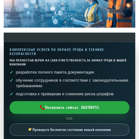
КОМПЛЕКСНЫЕ УСЛУГИ ПО ОХРАНЕ ТРУДА И ТЕХНИКЕ
БЕЗОПАСНОСТИ
МЫ ПОЛНОСТЬЮ БЕРЕМ НА СЕБЯ ОТВЕТСТВЕННОСТЬ ЗА ОХРАНУ ТРУДА В ВАШЕЙ
КОМПАНИИ
разработка полного пакета документации
обучение сотрудников в соответствии с законодательными
требованиями
подготовка к проверкам и снижение риска штрафов
Позвонить сейчас: 068118455
ИЛИ
Проверьте бесплатно состояние вашей компании