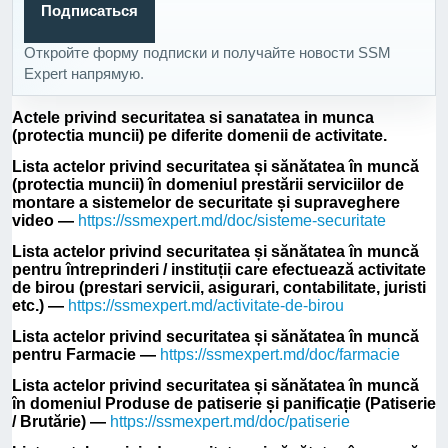
Подписаться
Откройте форму подписки и получайте новости SSM
Expert напрямую.
Actele privind securitatea si sanatatea in munca
(protectia muncii) pe diferite domenii de activitate.
Lista actelor privind securitatea și sănătatea în muncă
(protectia muncii) în domeniul prestării serviciilor de
montare a sistemelor de securitate și supraveghere
video —
https://ssmexpert.md/doc/sisteme-securitate
Lista actelor privind securitatea și sănătatea în muncă
pentru întreprinderi / instituții care efectuează activitate
de birou (prestari servicii, asigurari, contabilitate, juristi
etc.) —
https://ssmexpert.md/activitate-de-birou
Lista actelor privind securitatea și sănătatea în muncă
pentru Farmacie —
https://ssmexpert.md/doc/farmacie
Lista actelor privind securitatea și sănătatea în muncă
în domeniul Produse de patiserie și panificație (Patiserie
/ Brutărie) —
https://ssmexpert.md/doc/patiserie