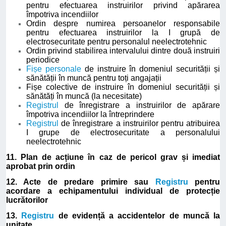
pentru efectuarea instruirilor privind apărarea
împotriva incendiilor
Ordin despre numirea persoanelor responsabile
pentru efectuarea instruirilor la I grupă de
electrosecuritate pentru personalul neelectrotehnic
Ordin privind stabilirea intervalului dintre două instruiri
periodice
Fișe personale
de instruire în domeniul securității și
sănătății în muncă pentru toți angajații
Fișe colective de instruire în domeniul securității și
sănătăți în muncă (la necesitate)
Registrul
de înregistrare a instruirilor de apărare
împotriva incendiilor la întreprindere
Registrul
de înregistrare a instruirilor pentru atribuirea
I grupe de electrosecuritate a personalului
neelectrotehnic
11. Plan de acțiune în caz de pericol grav și imediat
aprobat prin ordin
12. Acte de predare primire sau
Registru
pentru
acordare a echipamentului individual de protecție
lucrătorilor
13.
Registru
de evidență a accidentelor de muncă la
unitate