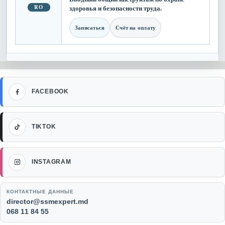
RO
здоровья и безопасности труда.
Записаться
Счёт на оплату
Facebook
FACEBOOK
TikTok
TIKTOK
Instagram
INSTAGRAM
КОНТАКТНЫЕ ДАННЫЕ
Email:
director@ssmexpert.md
Телефон:
068 11 84 55