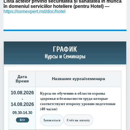
Lista actelor privind securitatea și sănătatea în muncă
în domeniul serviciilor hoteliere (pentru Hotel) —
https://ssmexpert.md/doc/hotel
ГРАФИК
Курсы и Семинары
Дата
Название курса/семинара
Время
10.08.2026
Курсы по обучению в области охраны
здоровья и безопасности труда которые
-
соответствуют второму уровню подготовки
14.08.2026
(40 часов)
09.30-14.30
RO
Записаться
Счёт на оплату