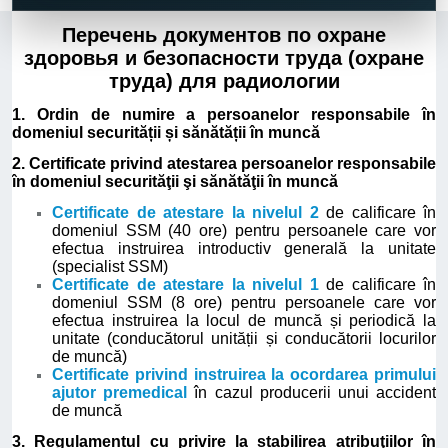
Перечень документов по охране
здоровья и безопасности труда (охране
труда) для радиологии
1. Ordin de numire a persoanelor responsabile în
domeniul securității și sănătății în muncă
2. Certificate privind atestarea persoanelor responsabile
în domeniul securităţii şi sănătăţii în muncă
Certificate de atestare la nivelul 2
de calificare în
domeniul SSM (40 ore) pentru persoanele care vor
efectua instruirea introductiv generală la unitate
(specialist SSM)
Certificate de atestare la nivelul 1
de calificare în
domeniul SSM (8 ore) pentru persoanele care vor
efectua instruirea la locul de muncă și periodică la
unitate (conducătorul unității și conducătorii locurilor
de muncă)
Certificate privind instruirea la ocordarea primului
ajutor premedical
în cazul producerii unui accident
de muncă
3. Regulamentul cu privire la stabilirea atribuţiilor în