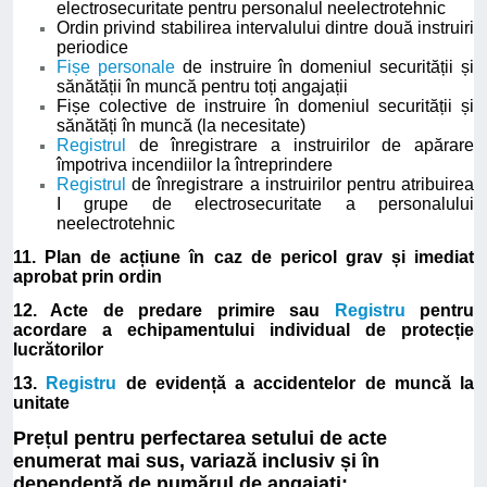
electrosecuritate pentru personalul neelectrotehnic
Ordin privind stabilirea intervalului dintre două instruiri
periodice
Fișe personale
de instruire în domeniul securității și
sănătății în muncă pentru toți angajații
Fișe colective de instruire în domeniul securității și
sănătăți în muncă (la necesitate)
Registrul
de înregistrare a instruirilor de apărare
împotriva incendiilor la întreprindere
Registrul
de înregistrare a instruirilor pentru atribuirea
I grupe de electrosecuritate a personalului
neelectrotehnic
11. Plan de acțiune în caz de pericol grav și imediat
aprobat prin ordin
12. Acte de predare primire sau
Registru
pentru
acordare a echipamentului individual de protecție
lucrătorilor
13.
Registru
de evidență a accidentelor de muncă la
unitate
Prețul pentru perfectarea setului de acte
enumerat mai sus, variază inclusiv și în
dependență de numărul de angajați: