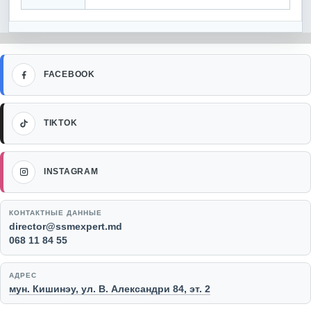
Facebook
FACEBOOK
TikTok
TIKTOK
Instagram
INSTAGRAM
КОНТАКТНЫЕ ДАННЫЕ
Email:
director@ssmexpert.md
Телефон:
068 11 84 55
АДРЕС
мун. Кишинэу, ул. В. Александри 84, эт. 2