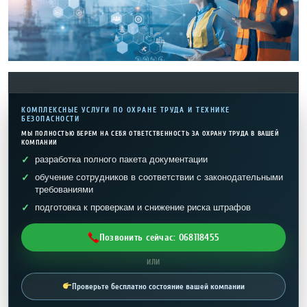
КОМПЛЕКСНЫЕ УСЛУГИ ПО ОХРАНЕ ТРУДА И ТЕХНИКЕ
БЕЗОПАСНОСТИ
МЫ ПОЛНОСТЬЮ БЕРЕМ НА СЕБЯ ОТВЕТСТВЕННОСТЬ ЗА ОХРАНУ ТРУДА В ВАШЕЙ
КОМПАНИИ
разработка полного пакета документации
обучение сотрудников в соответствии с законодательными
требованиями
подготовка к проверкам и снижение риска штрафов
Позвонить сейчас: 068118455
ИЛИ
Проверьте бесплатно состояние вашей компании