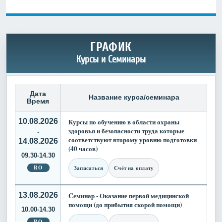
ГРАФИК
Курсы и Семинары
Дата
Название курса/семинара
Время
10.08.2026
Курсы по обучению в области охраны
здоровья и безопасности труда которые
-
соответствуют второму уровню подготовки
14.08.2026
(40 часов)
09.30-14.30
RO
Записаться
Счёт на оплату
13.08.2026
Cеминар - Оказание первой медицинской
помощи (до прибытия скорой помощи)
10.00-14.30
RO