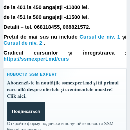
de la 401 la 450 angajați -11000 lei.
de la 451 la 500 angajați -11500 lei.
Detalii – tel. 068118455, 068821572.
Prețul de mai sus nu include
Cursul de niv. 1
și
Cursul de niv. 2
.
Graficul cursurilor și înregistrarea :
https://ssmexpert.md/curs
НОВОСТИ SSM EXPERT
Abonează-te la noutățile ssmexpert.md și fii primul
care află despre ofertele și evenimentele noastre! —
Clik aici.
Подписаться
Откройте форму подписки и получайте новости SSM
Expert напрямую.