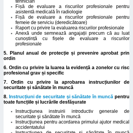
tehnician
Fișă de evaluare a riscurilor profesionale pentru
asistentă medicală în radiologie
Fișă de evaluare a riscurilor profesionale pentru
femeie de serviciu (deredicătoare)
Raport cu privire la evaluarea riscurilor profesionale
Anexă unde semnează angajații precum că au luat
cunoștință cu fișele de evaluare a riscurilor
profesionale
5. Planul anual de protecție și prevenire aprobat prin
ordin
6. Ordin cu privire la luarea la evidență a zonelor cu risc
profesional grav și specific
7. Ordin cu privire la aprobarea instrucțiunilor de
securitate și sănătate în muncă
8.
Instrucțiuni de securitate și sănătate în muncă
pentru
toate funcțiile și lucrările desfășurate
Instrucţiunea instruirii introductiv generale de
securitate şi sănătate în muncă
Instrucţiunea pentru acordarea primului ajutor medical
accidentatului
Instrucţiunea de securitate şi sănătate în muncă