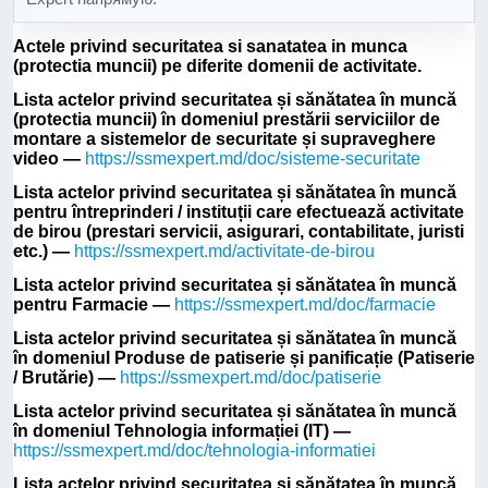
Actele privind securitatea si sanatatea in munca
(protectia muncii) pe diferite domenii de activitate.
Lista actelor privind securitatea și sănătatea în muncă
(protectia muncii) în domeniul prestării serviciilor de
montare a sistemelor de securitate și supraveghere
video —
https://ssmexpert.md/doc/sisteme-securitate
Lista actelor privind securitatea și sănătatea în muncă
pentru întreprinderi / instituții care efectuează activitate
de birou (prestari servicii, asigurari, contabilitate, juristi
etc.) —
https://ssmexpert.md/activitate-de-birou
Lista actelor privind securitatea și sănătatea în muncă
pentru Farmacie —
https://ssmexpert.md/doc/farmacie
Lista actelor privind securitatea și sănătatea în muncă
în domeniul Produse de patiserie și panificație (Patiserie
/ Brutărie) —
https://ssmexpert.md/doc/patiserie
Lista actelor privind securitatea și sănătatea în muncă
în domeniul Tehnologia informației (IT) —
https://ssmexpert.md/doc/tehnologia-informatiei
Lista actelor privind securitatea și sănătatea în muncă