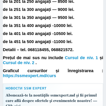
de la 201 la 250 angajați — 8500 lei.
de la 251 la 300 angajați — 9000 lei.
de la 301 la 350 angajați — 9500 lei.
de la 351 la 400 angajați -10000 lei.
de la 401 la 450 angajați -10500 lei.
de la 451 la 500 angajați -11000 lei.
Detalii – tel. 068118455, 068821572.
Prețul de mai sus nu include
Cursul de niv. 1
și
Cursul de niv. 2
.
Graficul cursurilor și înregistrarea :
https://ssmexpert.md/curs
НОВОСТИ SSM EXPERT
Abonează-te la noutățile ssmexpert.md și fii primul
care află despre ofertele și evenimentele noastre! —
Clik aici.