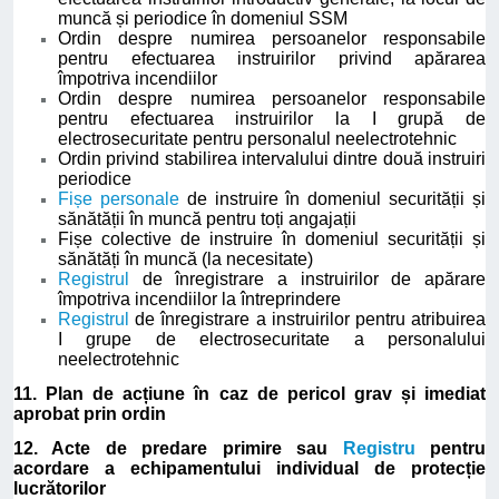
muncă și periodice în domeniul SSM
Ordin despre numirea persoanelor responsabile
pentru efectuarea instruirilor privind apărarea
împotriva incendiilor
Ordin despre numirea persoanelor responsabile
pentru efectuarea instruirilor la I grupă de
electrosecuritate pentru personalul neelectrotehnic
Ordin privind stabilirea intervalului dintre două instruiri
periodice
Fișe personale
de instruire în domeniul securității și
sănătății în muncă pentru toți angajații
Fișe colective de instruire în domeniul securității și
sănătăți în muncă (la necesitate)
Registrul
de înregistrare a instruirilor de apărare
împotriva incendiilor la întreprindere
Registrul
de înregistrare a instruirilor pentru atribuirea
I grupe de electrosecuritate a personalului
neelectrotehnic
11. Plan de acțiune în caz de pericol grav și imediat
aprobat prin ordin
12. Acte de predare primire sau
Registru
pentru
acordare a echipamentului individual de protecție
lucrătorilor