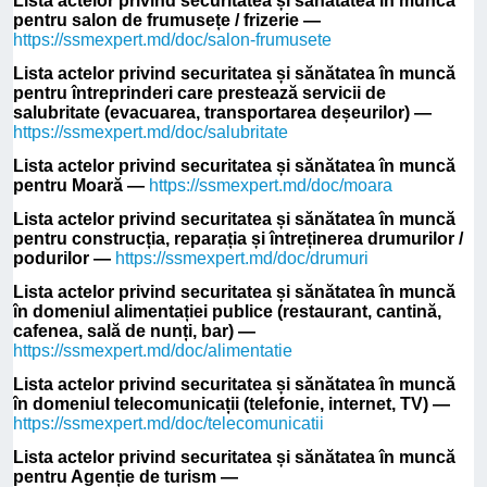
Lista actelor privind securitatea și sănătatea în muncă
pentru salon de frumusețe / frizerie —
https://ssmexpert.md/doc/salon-frumusete
Lista actelor privind securitatea și sănătatea în muncă
pentru întreprinderi care prestează servicii de
salubritate (evacuarea, transportarea deșeurilor) —
https://ssmexpert.md/doc/salubritate
Lista actelor privind securitatea și sănătatea în muncă
pentru Moară —
https://ssmexpert.md/doc/moara
Lista actelor privind securitatea și sănătatea în muncă
pentru construcția, reparația și întreținerea drumurilor /
podurilor —
https://ssmexpert.md/doc/drumuri
Lista actelor privind securitatea și sănătatea în muncă
în domeniul alimentației publice (restaurant, cantină,
cafenea, sală de nunți, bar) —
https://ssmexpert.md/doc/alimentatie
Lista actelor privind securitatea și sănătatea în muncă
în domeniul telecomunicații (telefonie, internet, TV) —
https://ssmexpert.md/doc/telecomunicatii
Lista actelor privind securitatea și sănătatea în muncă
pentru Agenție de turism —