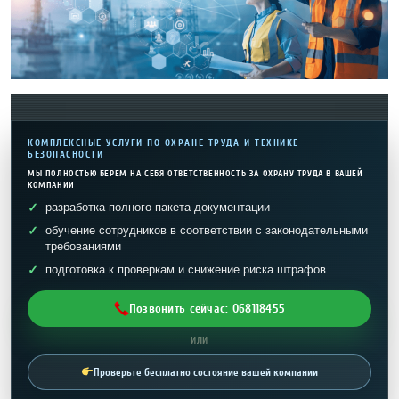
КОМПЛЕКСНЫЕ УСЛУГИ ПО ОХРАНЕ ТРУДА И ТЕХНИКЕ
БЕЗОПАСНОСТИ
МЫ ПОЛНОСТЬЮ БЕРЕМ НА СЕБЯ ОТВЕТСТВЕННОСТЬ ЗА ОХРАНУ ТРУДА В ВАШЕЙ
КОМПАНИИ
разработка полного пакета документации
обучение сотрудников в соответствии с законодательными
требованиями
подготовка к проверкам и снижение риска штрафов
Позвонить сейчас: 068118455
ИЛИ
Проверьте бесплатно состояние вашей компании