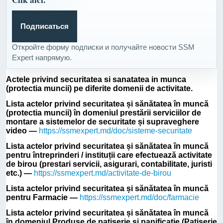
Подписаться
Откройте форму подписки и получайте новости SSM
Expert напрямую.
Actele privind securitatea si sanatatea in munca
(protectia muncii) pe diferite domenii de activitate.
Lista actelor privind securitatea și sănătatea în muncă
(protectia muncii) în domeniul prestării serviciilor de
montare a sistemelor de securitate și supraveghere
video —
https://ssmexpert.md/doc/sisteme-securitate
Lista actelor privind securitatea și sănătatea în muncă
pentru întreprinderi / instituții care efectuează activitate
de birou (prestari servicii, asigurari, contabilitate, juristi
etc.) —
https://ssmexpert.md/activitate-de-birou
Lista actelor privind securitatea și sănătatea în muncă
pentru Farmacie —
https://ssmexpert.md/doc/farmacie
Lista actelor privind securitatea și sănătatea în muncă
în domeniul Produse de patiserie și panificație (Patiserie