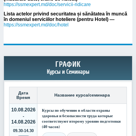
https://ssmexpert.md/doc/servicii-ridicare
Lista actelor privind securitatea și sănătatea în muncă
în domeniul serviciilor hoteliere (pentru Hotel) —
https://ssmexpert.md/doc/hotel
ГРАФИК
Курсы и Семинары
Дата
Название курса/семинара
Время
10.08.2026
Курсы по обучению в области охраны
здоровья и безопасности труда которые
-
соответствуют второму уровню подготовки
14.08.2026
(40 часов)
09.30-14.30