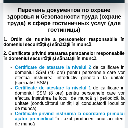
Перечень документов по охране
здоровья и безопасности труда (охране
труда) в сфере гостиничных услуг (для
гостиницы)
1. Ordin de numire a persoanelor responsabile în
domeniul securității și sănătății în muncă
2. Certificate privind atestarea persoanelor responsabile
în domeniul securităţii şi sănătăţii în muncă
Certificate de atestare la nivelul 2
de calificare în
domeniul SSM (40 ore) pentru persoanele care vor
efectua instruirea introductiv generală la unitate
(specialist SSM)
Certificate de atestare la nivelul 1
de calificare în
domeniul SSM (8 ore) pentru persoanele care vor
efectua instruirea la locul de muncă și periodică la
unitate (conducătorul unității și conducătorii locurilor
de muncă)
Certificate privind instruirea la ocordarea primului
ajutor premedical
în cazul producerii unui accident
de muncă