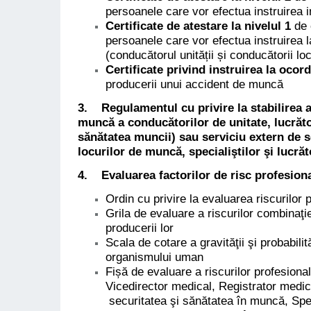
persoanele care vor efectua instruirea i
Certificate de atestare la nivelul 1
de 
persoanele care vor efectua instruirea l
(conducătorul unității și conducătorii l
Certificate privind instruirea la oco
producerii unui accident de muncă
3. Regulamentul cu privire la stabilirea atr
muncă a conducătorilor de unitate, lucrăto
sănătatea muncii) sau serviciu extern de s
locurilor de muncă, specialiştilor şi lucră
4.
Evaluarea factorilor de risc
profesiona
Ordin cu privire la evaluarea riscurilor 
Grila de evaluare a riscurilor combinaţie
producerii lor
Scala de cotare a gravităţii şi probabilit
organismului uman
Fișă de evaluare a riscurilor profesional
Vicedirector medical, Registrator medic
securitatea şi sănătatea în muncă, Spec