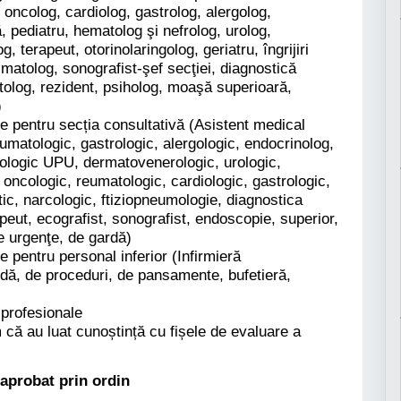
 oncolog, cardiolog, gastrolog, alergolog,
, pediatru, hematolog şi nefrolog, urolog,
 terapeut, otorinolaringolog, geriatru, îngrijiri
imatolog, sonografist-şef secţiei, diagnostică
itolog, rezident, psiholog, moaşă superioară,
)
le pentru secția consultativă (Asistent medical
aumatologic, gastrologic, alergologic, endocrinolog,
tologic UPU, dermatovenerologic, urologic,
 oncologic, reumatologic, cardiologic, gastrologic,
ic, narcologic, ftiziopneumologie, diagnostica
apeut, ecografist, sonografist, endoscopie, superior,
e urgenţe, de gardă)
e pentru personal inferior (Infirmieră
dă, de proceduri, de pansamente, bufetieră,
 profesionale
ă au luat cunoștință cu fișele de evaluare a
 aprobat prin ordin