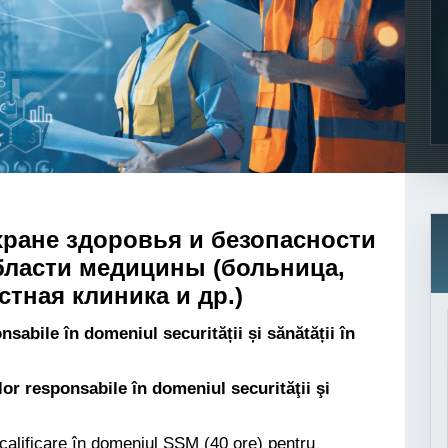
хране здоровья и безопасности
области медицины (больница,
стная клиника и др.)
bile în domeniul securității și sănătății în
or responsabile în domeniul securităţii şi
calificare în domeniul SSM (40 ore) pentru