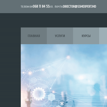
068 11 84 55
DIRECTOR@SSMEXPERT.MD
ЭЛ. ПОЧТА
ТЕЛЕФОН
ГЛАВНАЯ
УСЛУГИ
КУРСЫ