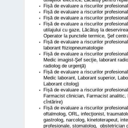
Fișă de evaluare a riscurilor profesion
Fișă de evaluare a riscurilor profesiona
Fișă de evaluare a riscurilor profesiona
Fișă de evaluare a riscurilor profesiona
utilajului cu gaze, Lăcătuş la deservirea
Operator la punctele termice, Şef centr
Fișă de evaluare a riscurilor profesiona
laborant ftiziopneumatologie
Fișă de evaluare a riscurilor profesiona
Medic imagist-Şef secţie, laborant radiol
radiolog de urgenţă)
Fișă de evaluare a riscurilor profesional
Medic laborant, Laborant superior, Labo
Laborant citolog)
Fișă de evaluare a riscurilor profesiona
Farmacist clinician, Farmacist analitic,
cîntărire)
Fișă de evaluare a riscurilor profesiona
oftalmolog, ORL, infecţionist, traumato
gastrolog, narcolog, kinetoterapeut, inter
profesionale, stomatolog, obstetrician 