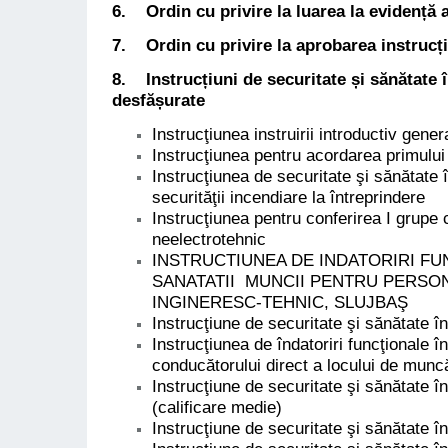
6. Ordin cu privire la luarea la evidență a
7. Ordin cu privire la aprobarea instrucți
8.
Instrucțiuni de securitate și sănătate
desfășurate
Instrucţiunea instruirii introductiv gene
Instrucţiunea pentru acordarea primului
Instrucţiunea de securitate şi sănătate
securităţii incendiare la întreprindere
Instrucţiunea pentru conferirea I grupe c
neelectrotehnic
INSTRUCTIUNEA DE INDATORIRI FUN
SANATATII MUNCII PENTRU PERSO
INGINERESC-TEHNIC, SLUJBAŞ
Instrucţiune de securitate şi sănătate 
Instrucţiunea de îndatoriri funcţionale î
conducătorului direct a locului de munc
Instrucţiune de securitate şi sănătate î
(calificare medie)
Instrucţiune de securitate şi sănătate î