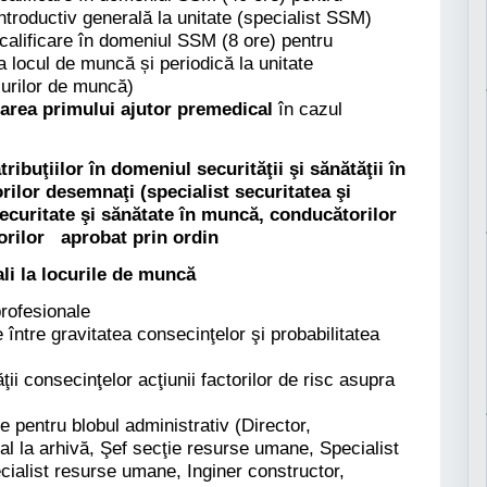
ntroductiv generală la unitate (specialist SSM)
calificare în domeniul SSM (8 ore) pentru
a locul de muncă și periodică la unitate
ocurilor de muncă)
rdarea primului ajutor premedical
în cazul
ibuţiilor în domeniul securităţii şi sănătăţii în
rilor desemnaţi (specialist securitatea şi
ecuritate şi sănătate în muncă, conducătorilor
torilor aprobat prin ordin
li la locurile de muncă
profesionale
 între gravitatea consecinţelor şi probabilitatea
ăţii consecinţelor acţiunii factorilor de risc asupra
e pentru blobul administrativ (Director,
al la arhivă, Şef secţie resurse umane, Specialist
ialist resurse umane, Inginer constructor,