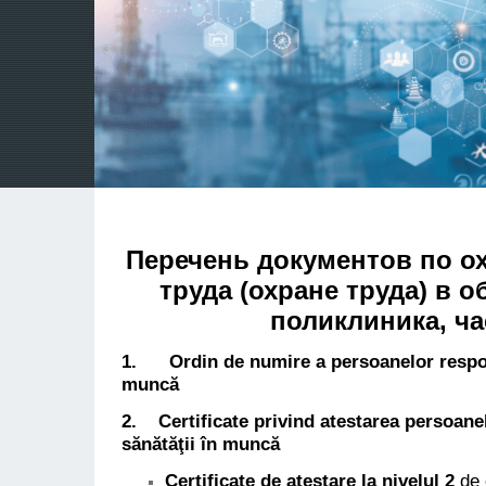
Перечень документов по о
труда (охране труда) в 
поликлиника, ча
1. Ordin de numire a persoanelor responsa
muncă
2. Certificate privind atestarea persoanel
sănătăţii în muncă
Certificate de atestare la nivelul 2
de 