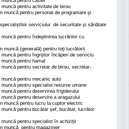
în muncă pentru casier
n muncă pentru activitate de birou
 în muncă pentru personal de programare şi
 specialiştilor serviciului de securitate şi sănătate
n muncă pentru îndeplinirea lucrărilor cu
în muncă (generală) pentru toţi lucrătorii
n muncă pentru îngrijitor încăperi de serviciu
în muncă pentru hamal
n muncă pentru secretar de birou, secretar-
în muncă pentru mecanic auto
în muncă pentru specialist resurse umane
n muncă pentru deservirea frigiderului
în muncă pentru deservire a aragazului
în muncă pentru lucru la cuptor electric
n muncă pentru bucătar şef, bucătar, lucrător
 muncă pentru specialist în achiziții
e în muncă pentru magazinier