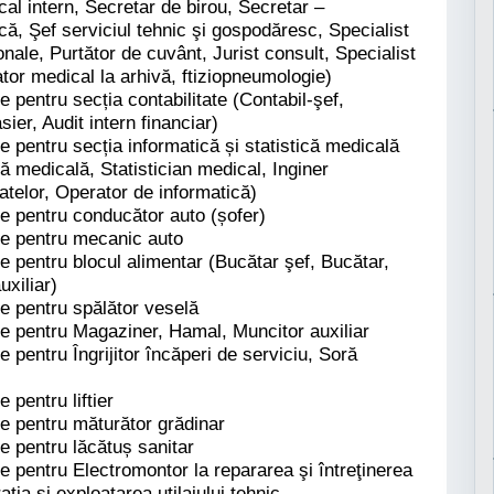
cal intern, Secretar de birou, Secretar –
ică, Şef serviciul tehnic şi gospodăresc, Specialist
ţionale, Purtător de cuvânt, Jurist consult, Specialist
tor medical la arhivă, ftiziopneumologie)
e pentru secția contabilitate (Contabil-şef,
sier, Audit intern financiar)
le pentru secția informatică și statistică medicală
ică medicală, Statistician medical, Inginer
atelor, Operator de informatică)
le pentru conducător auto (șofer)
ale pentru mecanic auto
le pentru blocul alimentar (Bucătar şef, Bucătar,
uxiliar)
le pentru spălător veselă
ale pentru Magaziner, Hamal, Muncitor auxiliar
e pentru Îngrijitor încăperi de serviciu, Soră
 pentru liftier
le pentru măturător grădinar
le pentru lăcătuș sanitar
le pentru Electromontor la repararea şi întreţinerea
aţia şi exploatarea utilajului tehnic