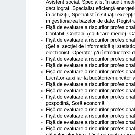
Asistent social, Specialist în audit medi
dactilograf, Specialist eficienţă energet
în achiziţii, Specialist în situaţii excep
în gestionarea bazelor de date, Registra
Fișă de evaluare a riscurilor profesional
Contabil, Contabil (calificare medie), Ca
Fișă de evaluare a riscurilor profesiona
(Şef al secţiei de informatică şi statist
electronist, Operator p/u întroducerea d
Fișă de evaluare a riscurilor profesiona
Fișă de evaluare a riscurilor profesion
Fișă de evaluare a riscurilor profesiona
Lucrător auxiliar la bucătorie/muncitor a
Fișă de evaluare a riscurilor profesiona
Fișă de evaluare a riscurilor profesion
Fișă de evaluare a riscurilor profesional
gospodină, Soră economă
Fișă de evaluare a riscurilor profesionale
Fișă de evaluare a riscurilor profesiona
Fișă de evaluare a riscurilor profesiona
Fișă de evaluare a riscurilor profesiona
utilajelor electrice, Lăcătuş pentru repar