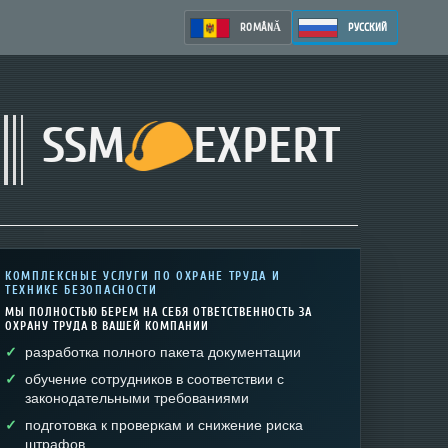
ROMÂNĂ
РУССКИЙ
SSM
EXPERT
КОМПЛЕКСНЫЕ УСЛУГИ ПО ОХРАНЕ ТРУДА И
ТЕХНИКЕ БЕЗОПАСНОСТИ
МЫ ПОЛНОСТЬЮ БЕРЕМ НА СЕБЯ ОТВЕТСТВЕННОСТЬ ЗА
ОХРАНУ ТРУДА В ВАШЕЙ КОМПАНИИ
разработка полного пакета документации
обучение сотрудников в соответствии с
законодательными требованиями
подготовка к проверкам и снижение риска
штрафов