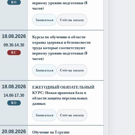
RO
первому уровню подготовки (8
часов)
Записаться
Счёт на оплату
18.08.2026
Курсы по обучению в области
охраны здоровья и безопасности
09.30-14.30
труда которые соответствуют
RU
первому уровню подготовки (8
часов)
Записаться
Счёт на оплату
18.08.2026
ЕЖЕГОДНЫЙ ОБЯЗАТЕЛЬНЫЙ
КУРС: Новая правовая база в
14.00-17.30
области защиты персональных
RO
данных
Записаться
Счёт на оплату
20.08.2026
Обучение по I группе