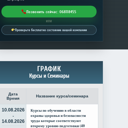
Позвонить сейчас: 068118455
ИЛИ
Проверьте бесплатно состояние вашей компании
ГРАФИК
Курсы и Семинары
Дата
Название курса/семинара
Время
10.08.2026
Курсы по обучению в области
охраны здоровья и безопасности
-
труда которые соответствуют
14.08.2026
второму уровню подготовки (40