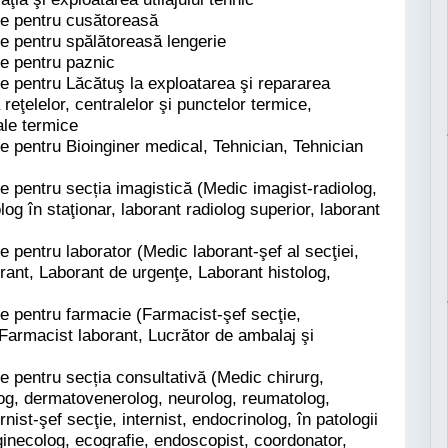
ale pentru cusătoreasă
le pentru spălătoreasă lengerie
le pentru paznic
le pentru Lăcătuş la exploatarea şi repararea
 reţelelor, centralelor şi punctelor termice,
ale termice
le pentru Bioinginer medical, Tehnician, Tehnician
le pentru secția imagistică (Medic imagist-radiolog,
og în staţionar, laborant radiolog superior, laborant
e pentru laborator (Medic laborant-şef al secţiei,
rant, Laborant de urgenţe, Laborant histolog,
le pentru farmacie (Farmacist-şef secţie,
 Farmacist laborant, Lucrător de ambalaj şi
le pentru secția consultativă (Medic chirurg,
log, dermatovenerolog, neurolog, reumatolog,
nist-şef secţie, internist, endocrinolog, în patologii
ginecolog, ecografie, endoscopist, coordonator,