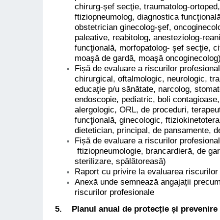
chirurg-şef secţie, traumatolog-ortoped,
ftiziopneumolog, diagnostica funcţională
obstetrician ginecolog-şef, oncoginecolog,
paleative, reabitolog, anesteziolog-rean
funcţională, morfopatolog- şef secţie, c
moaşă de gardă, moaşă oncoginecolog
Fișă de evaluare a riscurilor profesiona
chirurgical, oftalmologic, neurologic, tr
educaţie p/u sănătate, narcolog, stoma
endoscopie, pediatric, boli contagioase,
alergologic, ORL, de proceduri, terapeut
funcţională, ginecologic, ftiziokinetoter
dietetician, principal, de pansamente, d
Fișă de evaluare a riscurilor profesional
ftiziopneumologie, brancardieră, de gar
sterilizare, spălătoreasă)
Raport cu privire la evaluarea riscurilor
Anexă unde semnează angajații precum c
riscurilor profesionale
5. Planul anual de protecție și prevenire