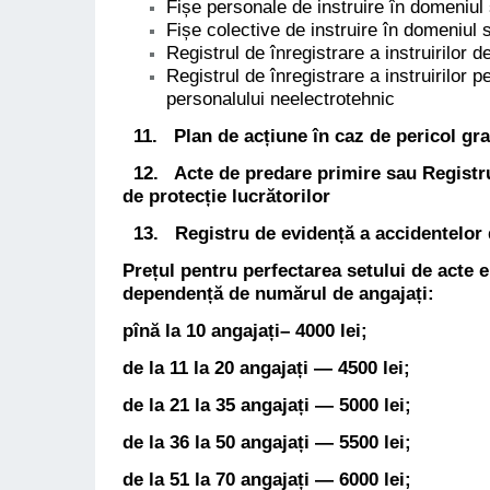
Fișe personale
de instruire în domeniul s
Fișe colective de instruire în domeniul s
Registrul de înregistrare a instruirilor d
Registrul de înregistrare a instruirilor p
personalului neelectrotehnic
11. Plan de acțiune în caz de pericol gra
12. Acte de predare primire sau Registru
de protecție lucrătorilor
13.
Registru
de evidență a accidentelor 
Prețul pentru perfectarea setului de acte 
dependență de numărul de angajați:
pînă la 10 angajați– 4000 lei;
de la 11 la 20 angajați — 4500 lei;
de la 21 la 35 angajați — 5000 lei;
de la 36 la 50 angajați — 5500 lei;
de la 51 la 70 angajați — 6000 lei;