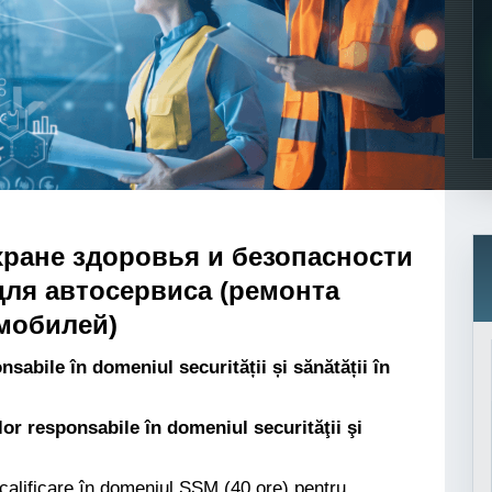
хране здоровья и безопасности
 для автосервиса (ремонта
мобилей)
bile în domeniul securității și sănătății în
or responsabile în domeniul securităţii şi
calificare în domeniul SSM (40 ore) pentru