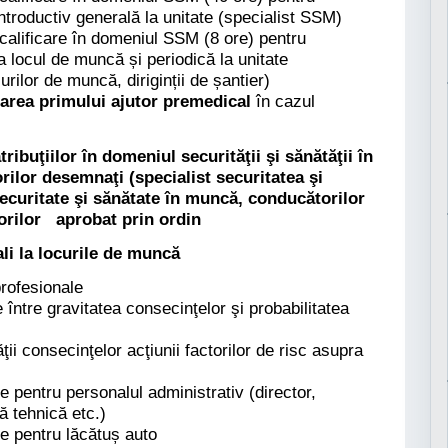
ntroductiv generală la unitate (specialist SSM)
calificare în domeniul SSM (8 ore) pentru
a locul de muncă și periodică la unitate
urilor de muncă, diriginții de șantier)
rdarea primului ajutor premedical
în cazul
ibuţiilor în domeniul securităţii şi sănătăţii în
rilor desemnaţi (specialist securitatea şi
ecuritate şi sănătate în muncă, conducătorilor
torilor aprobat prin ordin
li la locurile de muncă
profesionale
 între gravitatea consecinţelor şi probabilitatea
ăţii consecinţelor acţiunii factorilor de risc asupra
e pentru personalul administrativ (director,
ță tehnică etc.)
le pentru lăcătuș auto