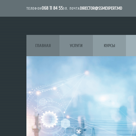
068 11 84 55
DIRECTOR@SSMEXPERT.MD
ЭЛ. ПОЧТА
ТЕЛЕФОН
ГЛАВНАЯ
УСЛУГИ
КУРСЫ