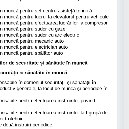
 în muncă pentru șef centru asisteţă tehnică
în muncă pentru lucrul la elevatorul pentru vehicule
 în muncă pentru efectuarea lucrărilor la compresor
 în muncă pentru sudor cu gaze
 în muncă pentru sudor cu arc electric
e în muncă pentru mecanic auto
în muncă pentru electrician auto
 în muncă pentru spălător auto
ilor de securitate și sănătate în muncă
urității și sănătății în muncă
abile în domeniul securităţii şi sănătăţii în
roductiv generale, la locul de muncă și periodice în
sabile pentru efectuarea instruirilor privind
sabile pentru efectuarea instruirilor la I grupă de
lectrotehnic
re două instruiri periodice