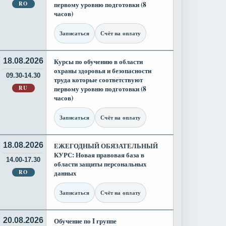
RO
первому уровню подготовки (8
часов)
Записаться
Счёт на оплату
18.08.2026
Курсы по обучению в области
охраны здоровья и безопасности
09.30-14.30
труда которые соответствуют
RU
первому уровню подготовки (8
часов)
Записаться
Счёт на оплату
18.08.2026
ЕЖЕГОДНЫЙ ОБЯЗАТЕЛЬНЫЙ
КУРС: Новая правовая база в
14.00-17.30
области защиты персональных
RO
данных
Записаться
Счёт на оплату
20.08.2026
Обучение по I группе