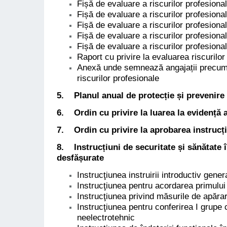
Fișă de evaluare a riscurilor profesional
Fișă de evaluare a riscurilor profesion
Fișă de evaluare a riscurilor profesiona
Fișă de evaluare a riscurilor profesiona
Fișă de evaluare a riscurilor profesiona
Raport cu privire la evaluarea riscurilor
Anexă unde semnează angajații precum c
riscurilor profesionale
5. Planul anual de protecție și prevenire
6. Ordin cu privire la luarea la evidență a
7. Ordin cu privire la aprobarea instrucți
8.
Instrucțiuni de securitate și sănătate
desfășurate
Instrucţiunea instruirii introductiv gene
Instrucţiunea pentru acordarea primului
Instrucţiunea privind măsurile de apărar
Instrucţiunea pentru conferirea I grupe c
neelectrotehnic