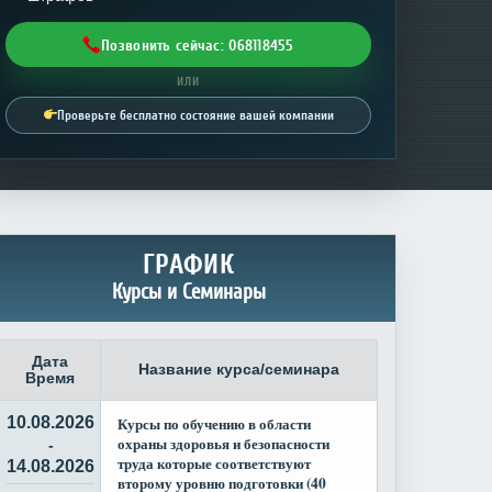
Позвонить сейчас: 068118455
ИЛИ
Проверьте бесплатно состояние вашей компании
ГРАФИК
Курсы и Семинары
Дата
Название курса/семинара
Время
10.08.2026
Курсы по обучению в области
охраны здоровья и безопасности
-
труда которые соответствуют
14.08.2026
второму уровню подготовки (40