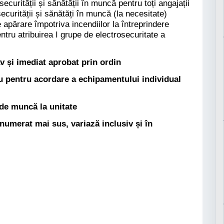
ecurității și sănătății în muncă pentru toți angajații
ecurității și sănătăți în muncă (la necesitate)
e apărare împotriva incendiilor la întreprindere
entru atribuirea I grupe de electrosecuritate a
v și imediat aprobat prin ordin
 pentru acordare a echipamentului individual
de muncă la unitate
enumerat mai sus, variază inclusiv și în