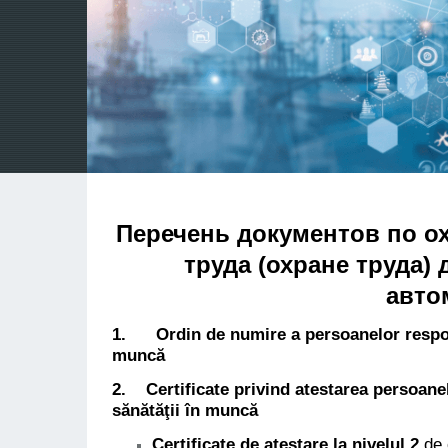
Перечень документов по о
труда (охране труда)
авто
1. Ordin de numire a persoanelor responsa
muncă
2. Certificate privind atestarea persoanel
sănătăţii în muncă
Certificate de atestare la nivelul 2
de 