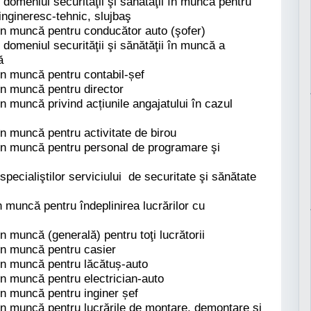
n domeniul securităţii şi sănătăţii în muncă pentru
ingineresc-tehnic, slujbaş
 în muncă pentru conducător auto (şofer)
n domeniul securităţii şi sănătăţii în muncă a
ă
 în muncă pentru contabil-șef
 în muncă pentru director
în muncă privind acțiunile angajatului în cazul
în muncă pentru activitate de birou
 în muncă pentru personal de programare şi
 specialiştilor serviciului de securitate şi sănătate
n muncă pentru îndeplinirea lucrărilor cu
în muncă (generală) pentru toţi lucrătorii
 în muncă pentru casier
 în muncă pentru lăcătuș-auto
în muncă pentru electrician-auto
în muncă pentru inginer șef
 în muncă pentru lucrările de montare, demontare și