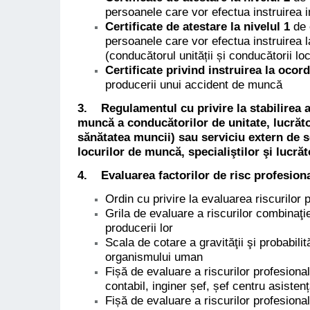
persoanele care vor efectua instruirea i
Certificate de atestare la nivelul 1
de 
persoanele care vor efectua instruirea l
(conducătorul unității și conducătorii loc
Certificate privind instruirea la oco
producerii unui accident de muncă
3. Regulamentul cu privire la stabilirea atr
muncă a conducătorilor de unitate, lucrăto
sănătatea muncii) sau serviciu extern de s
locurilor de muncă, specialiştilor şi lucră
4.
Evaluarea factorilor de risc
profesiona
Ordin cu privire la evaluarea riscurilor 
Grila de evaluare a riscurilor combinaţie
producerii lor
Scala de cotare a gravităţii şi probabilit
organismului uman
Fișă de evaluare a riscurilor profesional
contabil, inginer șef, șef centru asisten
Fișă de evaluare a riscurilor profesiona