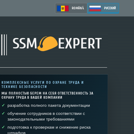
ROMÂNĂ
РУССКИЙ
SSM
EXPERT
КОМПЛЕКСНЫЕ УСЛУГИ ПО ОХРАНЕ ТРУДА И
ТЕХНИКЕ БЕЗОПАСНОСТИ
МЫ ПОЛНОСТЬЮ БЕРЕМ НА СЕБЯ ОТВЕТСТВЕННОСТЬ ЗА
ОХРАНУ ТРУДА В ВАШЕЙ КОМПАНИИ
разработка полного пакета документации
обучение сотрудников в соответствии с
законодательными требованиями
подготовка к проверкам и снижение риска
штрафов