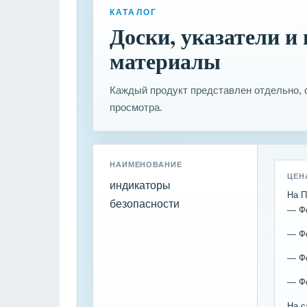
КАТАЛОГ
Доски, указатели 
материалы
Каждый продукт представлен отдельно, с
просмотра.
НАИМЕНОВАНИЕ
ЦЕН
индикаторы
На П
безопасности
— Фо
— Фо
— Фо
— Фо
На 