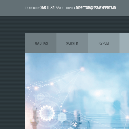
068 11 84 55
DIRECTOR@SSMEXPERT.MD
ЭЛ. ПОЧТА
ТЕЛЕФОН
ГЛАВНАЯ
УСЛУГИ
КУРСЫ