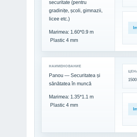
securitate (pentru
gradinițe, școli, gimnazii,
licee etc.)
I
Marimea: 1.60*0.9 m
Plastic 4 mm
НАИМЕНОВАНИЕ
ЦЕН
Panou — Securitatea și
1500 
sănătatea în muncă
Marimea: 1.35*1.1 m
Plastic 4 mm
I