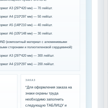
рмат A3 (297*420 мм) — 70 лей/шт.
рмат A4 (210*297 мм) — 50 лей/шт.
рмат A5 (148*210 мм) — 40 лей/шт.
рмат A6 (105*148 мм) — 30 лей/шт.
OND (композитный материал с алюминиевыми
выми сторонами и полиэтиленовой сердцевиной):
рмат A3 (297*420 мм) — 300 лей/шт.
рмат A4 (210*297 мм) — 200 лей/шт.
ЗАКАЗ
*Для оформления заказа на
знаки охраны труда
необходимо заполнить
следующую ТАБЛИЦУ и