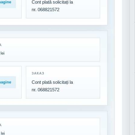
Cont plată solicitați la
magine
nr. 068821572
А
lei
ЗАКАЗ
Cont plată solicitați la
magine
nr. 068821572
А
lei