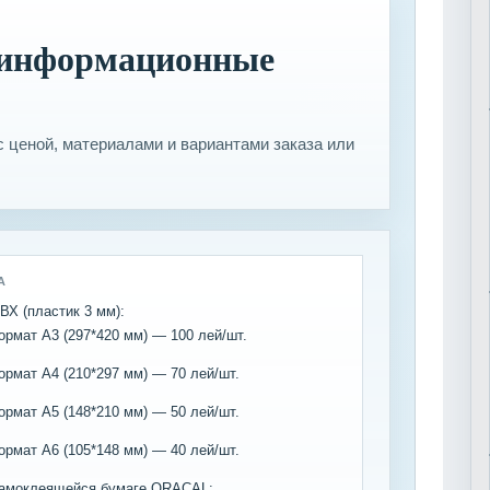
и информационные
 ценой, материалами и вариантами заказа или
А
ВХ (пластик 3 мм):
рмат A3 (297*420 мм) — 100 лей/шт.
рмат A4 (210*297 мм) — 70 лей/шт.
рмат A5 (148*210 мм) — 50 лей/шт.
рмат A6 (105*148 мм) — 40 лей/шт.
самоклеящейся бумаге ORACAL: