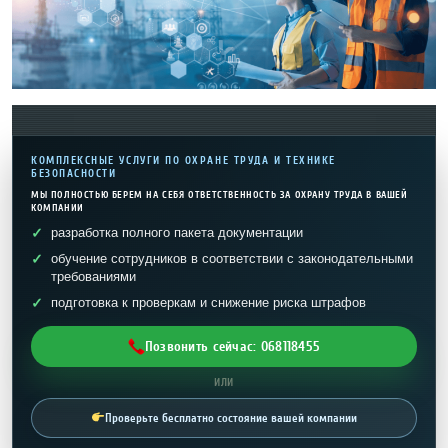
КОМПЛЕКСНЫЕ УСЛУГИ ПО ОХРАНЕ ТРУДА И ТЕХНИКЕ
БЕЗОПАСНОСТИ
МЫ ПОЛНОСТЬЮ БЕРЕМ НА СЕБЯ ОТВЕТСТВЕННОСТЬ ЗА ОХРАНУ ТРУДА В ВАШЕЙ
КОМПАНИИ
разработка полного пакета документации
обучение сотрудников в соответствии с законодательными
требованиями
подготовка к проверкам и снижение риска штрафов
Позвонить сейчас: 068118455
ИЛИ
Проверьте бесплатно состояние вашей компании