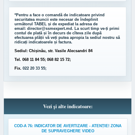
*Pentru a face o comandă de indicatoare privind
securitatea muncii este necesar de îndeplinit
următorul
TABEL
și de expediat la adresa de
email:
director@ssmexpert.md
. La scurt timp ve-ți primi
contul de plată și în decurs de cîteva zile după
efectuarea plății vă veți putea apropia la sediul nostru să
ridicați indicatoarele și factura.
Sediul: Chișinău, str. Vasile Alecsandri 84
Tel. 068 11 84 55; 068 82 15 72;
Fix.
022 20 33 55;
Vezi și alte indicatoare:
COD-A 76: INDICATOR DE AVERTIZARE - ATENȚIE! ZONA
DE SUPRAVEGHERE VIDEO