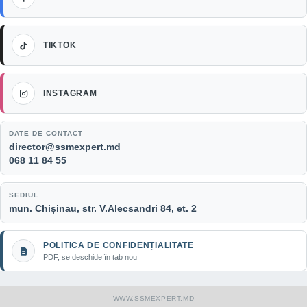
TikTok
TIKTOK
Instagram
INSTAGRAM
DATE DE CONTACT
Email:
director@ssmexpert.md
Telefon:
068 11 84 55
SEDIUL
mun. Chișinau, str. V.Alecsandri 84, et. 2
POLITICA DE CONFIDENȚIALITATE
PDF, se deschide în tab nou
WWW.SSMEXPERT.MD