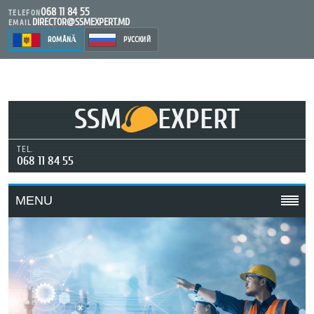
068 11 84 55
TELEFON
DIRECTOR@SSMEXPERT.MD
EMAIL
ROMÂNĂ
РУССКИЙ
SSM
EXPERT
TEL.
068 11 84 55
MENU