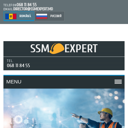
068 11 84 55
TELEFON
DIRECTOR@SSMEXPERT.MD
EMAIL
ROMÂNĂ
РУССКИЙ
SSM
EXPERT
TEL.
068 11 84 55
MENU