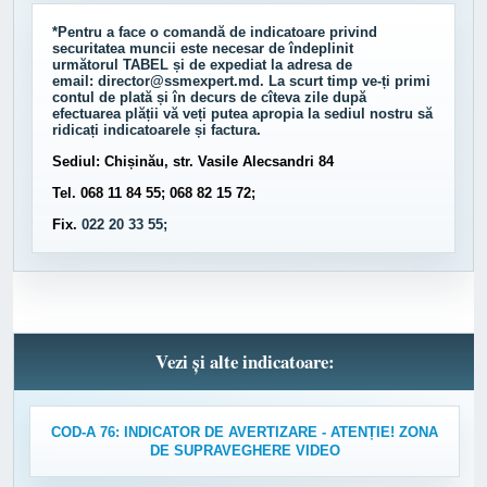
*Pentru a face o comandă de indicatoare privind
securitatea muncii este necesar de îndeplinit
următorul
TABEL
și de expediat la adresa de
email:
director@ssmexpert.md
. La scurt timp ve-ți primi
contul de plată și în decurs de cîteva zile după
efectuarea plății vă veți putea apropia la sediul nostru să
ridicați indicatoarele și factura.
Sediul: Chișinău, str. Vasile Alecsandri 84
Tel. 068 11 84 55; 068 82 15 72;
Fix.
022 20 33 55;
Vezi și alte indicatoare:
COD-A 76: INDICATOR DE AVERTIZARE - ATENȚIE! ZONA
DE SUPRAVEGHERE VIDEO