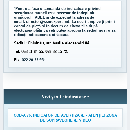
*Pentru a face o comandă de indicatoare privind
securitatea muncii este necesar de îndeplinit
următorul
TABEL
și de expediat la adresa de
email:
director@ssmexpert.md
. La scurt timp ve-ți primi
contul de plată și în decurs de cîteva zile după
efectuarea plății vă veți putea apropia la sediul nostru să
ridicați indicatoarele și factura.
Sediul: Chișinău, str. Vasile Alecsandri 84
Tel. 068 11 84 55; 068 82 15 72;
Fix.
022 20 33 55;
Vezi și alte indicatoare:
COD-A 76: INDICATOR DE AVERTIZARE - ATENȚIE! ZONA
DE SUPRAVEGHERE VIDEO