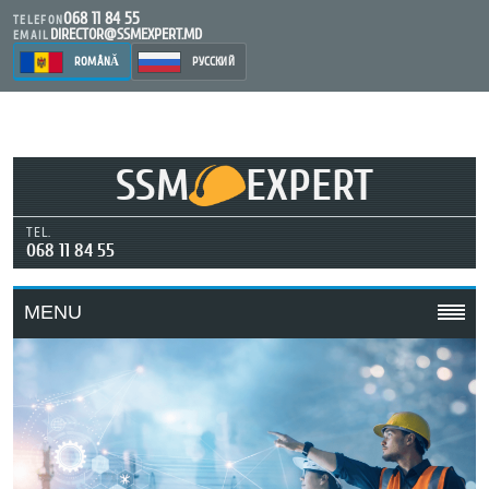
068 11 84 55
TELEFON
DIRECTOR@SSMEXPERT.MD
EMAIL
ROMÂNĂ
РУССКИЙ
SSM
EXPERT
TEL.
068 11 84 55
MENU