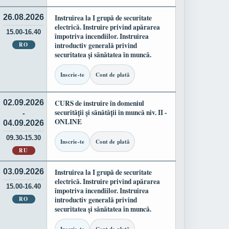
26.08.2026
Instruirea la I grupă de securitate
electrică. Instruire privind apărarea
15.00-16.40
împotriva incendiilor. Instruirea
RO
introductiv generală privind
securitatea și sănătatea în muncă.
Inscrie-te
Cont de plată
02.09.2026
CURS de instruire în domeniul
securității și sănătății în muncă niv. II -
-
ONLINE
04.09.2026
09.30-15.30
Inscrie-te
Cont de plată
RU
03.09.2026
Instruirea la I grupă de securitate
electrică. Instruire privind apărarea
15.00-16.40
împotriva incendiilor. Instruirea
RO
introductiv generală privind
securitatea și sănătatea în muncă.