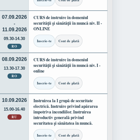
Inscrie-te
Cont de plată
07.09.2026
CURS de instruire în domeniul
securității și sănătății în muncă niv. II -
-
ONLINE
11.09.2026
09.30-14.30
Inscrie-te
Cont de plată
RO
08.09.2026
CURS de instruire în domeniul
securității și sănătății în muncă niv. I -
13.30-17.30
online
RO
Inscrie-te
Cont de plată
10.09.2026
Instruirea la I grupă de securitate
electrică. Instruire privind apărarea
15.00-16.40
împotriva incendiilor. Instruirea
RU
introductiv generală privind
securitatea și sănătatea în muncă.
Inscrie-te
Cont de plată