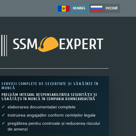
ROMÂNĂ
РУССКИЙ
SSM
EXPERT
SERVICII COMPLETE DE SECURITATE ȘI SĂNĂTATE ÎN
MUNCĂ
PRELUĂM INTEGRAL RESPONSABILITATEA SECURITĂȚII ȘI
SĂNĂTĂȚII ÎN MUNCĂ ÎN COMPANIA DUMNEAVOASTRĂ
elaborarea documentației complete
instruirea angajaților conform cerințelor legale
pregătirea pentru controale și reducerea riscului
de amenzi