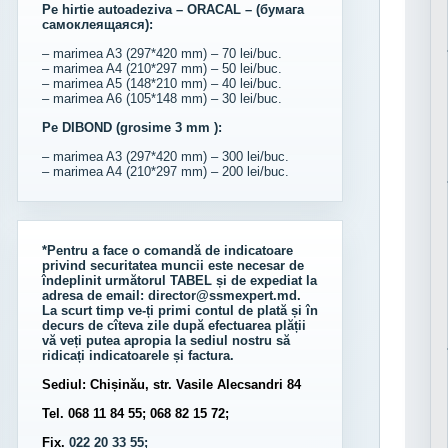
Pe hirtie autoadeziva – ORACAL – (бумага
самоклеящаяся):
– marimea A3 (297*420 mm) – 70 lei/buc.
– marimea A4 (210*297 mm) – 50 lei/buc.
– marimea A5 (148*210 mm) – 40 lei/buc.
– marimea A6 (105*148 mm) – 30 lei/buc.
Pe DIBOND (grosime 3 mm ):
– marimea A3 (297*420 mm) – 300 lei/buc.
– marimea A4 (210*297 mm) – 200 lei/buc.
*Pentru a face o comandă de indicatoare
privind securitatea muncii este necesar de
îndeplinit următorul
TABEL
și de expediat la
adresa de email:
director@ssmexpert.md
.
La scurt timp ve-ți primi contul de plată și în
decurs de cîteva zile după efectuarea plății
vă veți putea apropia la sediul nostru să
ridicați indicatoarele și factura.
Sediul: Chișinău, str. Vasile Alecsandri 84
Tel. 068 11 84 55; 068 82 15 72;
Fix.
022 20 33 55;