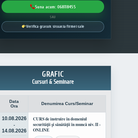
Suna acum: 068118455
SAU
Verifica gratuit situatia firmei tale
GRAFIC
Cursuri & Seminare
Data
Denumirea Curs/Seminar
Ora
10.08.2026
CURS de instruire în domeniul
securității și sănătății în muncă niv. II -
-
ONLINE
14.08.2026