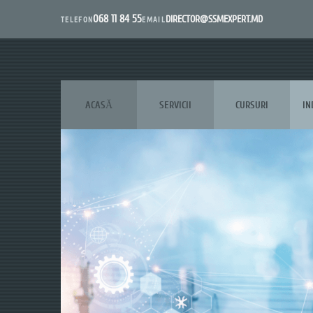
068 11 84 55
DIRECTOR@SSMEXPERT.MD
EMAIL
TELEFON
ACASĂ
SERVICII
CURSURI
IN