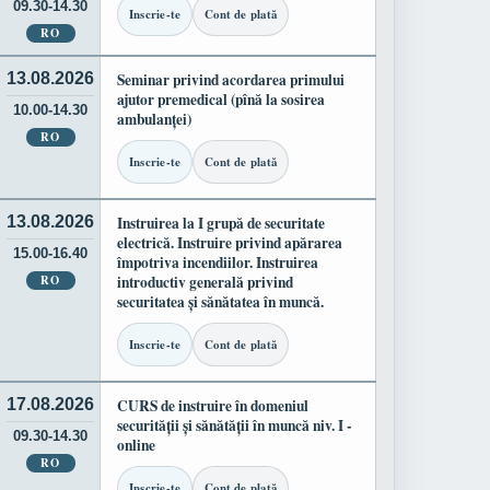
09.30-14.30
Inscrie-te
Cont de plată
RO
13.08.2026
Seminar privind acordarea primului
ajutor premedical (pînă la sosirea
10.00-14.30
ambulanței)
RO
Inscrie-te
Cont de plată
13.08.2026
Instruirea la I grupă de securitate
electrică. Instruire privind apărarea
15.00-16.40
împotriva incendiilor. Instruirea
RO
introductiv generală privind
securitatea și sănătatea în muncă.
Inscrie-te
Cont de plată
17.08.2026
CURS de instruire în domeniul
securității și sănătății în muncă niv. I -
09.30-14.30
online
RO
Inscrie-te
Cont de plată