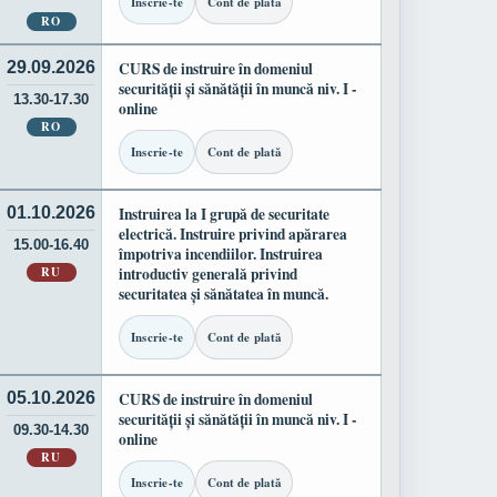
Inscrie-te
Cont de plată
RO
29.09.2026
CURS de instruire în domeniul
securității și sănătății în muncă niv. I -
13.30-17.30
online
RO
Inscrie-te
Cont de plată
01.10.2026
Instruirea la I grupă de securitate
electrică. Instruire privind apărarea
15.00-16.40
împotriva incendiilor. Instruirea
RU
introductiv generală privind
securitatea și sănătatea în muncă.
Inscrie-te
Cont de plată
05.10.2026
CURS de instruire în domeniul
securității și sănătății în muncă niv. I -
09.30-14.30
online
RU
Inscrie-te
Cont de plată