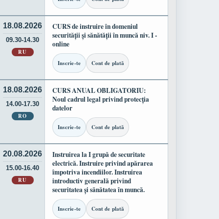
18.08.2026
CURS de instruire în domeniul
securității și sănătății în muncă niv. I -
09.30-14.30
online
RU
Inscrie-te
Cont de plată
18.08.2026
CURS ANUAL OBLIGATORIU:
Noul cadrul legal privind protecția
14.00-17.30
datelor
RO
Inscrie-te
Cont de plată
20.08.2026
Instruirea la I grupă de securitate
electrică. Instruire privind apărarea
15.00-16.40
împotriva incendiilor. Instruirea
RU
introductiv generală privind
securitatea și sănătatea în muncă.
Inscrie-te
Cont de plată