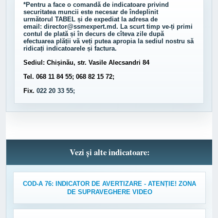
*Pentru a face o comandă de indicatoare privind
securitatea muncii este necesar de îndeplinit
următorul
TABEL
și de expediat la adresa de
email:
director@ssmexpert.md
. La scurt timp ve-ți primi
contul de plată și în decurs de cîteva zile după
efectuarea plății vă veți putea apropia la sediul nostru să
ridicați indicatoarele și factura.
Sediul: Chișinău, str. Vasile Alecsandri 84
Tel. 068 11 84 55; 068 82 15 72;
Fix.
022 20 33 55;
Vezi și alte indicatoare:
COD-A 76: INDICATOR DE AVERTIZARE - ATENȚIE! ZONA
DE SUPRAVEGHERE VIDEO