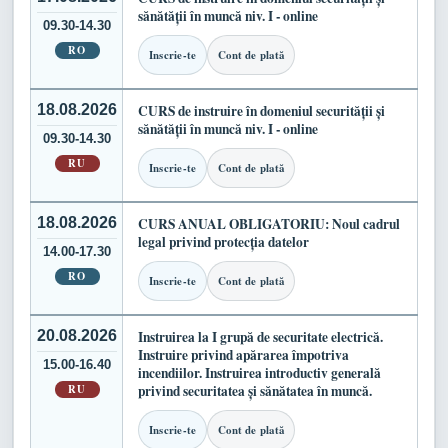
sănătății în muncă niv. I - online
09.30-14.30
RO
Inscrie-te
Cont de plată
18.08.2026
CURS de instruire în domeniul securității și
sănătății în muncă niv. I - online
09.30-14.30
RU
Inscrie-te
Cont de plată
18.08.2026
CURS ANUAL OBLIGATORIU: Noul cadrul
legal privind protecția datelor
14.00-17.30
RO
Inscrie-te
Cont de plată
20.08.2026
Instruirea la I grupă de securitate electrică.
Instruire privind apărarea împotriva
15.00-16.40
incendiilor. Instruirea introductiv generală
RU
privind securitatea și sănătatea în muncă.
Inscrie-te
Cont de plată