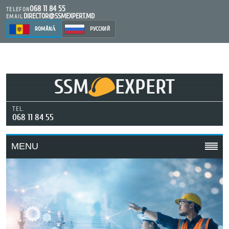
068 11 84 55
TELEFON
DIRECTOR@SSMEXPERT.MD
EMAIL
ROMÂNĂ
РУССКИЙ
SSM
EXPERT
TEL.
068 11 84 55
MENU