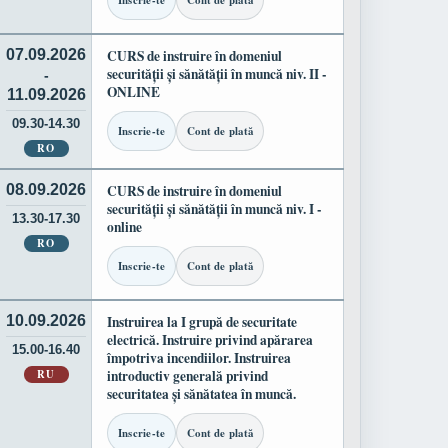
Inscrie-te
Cont de plată
07.09.2026
CURS de instruire în domeniul
securității și sănătății în muncă niv. II -
-
ONLINE
11.09.2026
09.30-14.30
Inscrie-te
Cont de plată
RO
08.09.2026
CURS de instruire în domeniul
securității și sănătății în muncă niv. I -
13.30-17.30
online
RO
Inscrie-te
Cont de plată
10.09.2026
Instruirea la I grupă de securitate
electrică. Instruire privind apărarea
15.00-16.40
împotriva incendiilor. Instruirea
RU
introductiv generală privind
securitatea și sănătatea în muncă.
Inscrie-te
Cont de plată