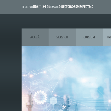
068 11 84 55
DIRECTOR@SSMEXPERT.MD
EMAIL
TELEFON
ACASĂ
SERVICII
CURSURI
IN