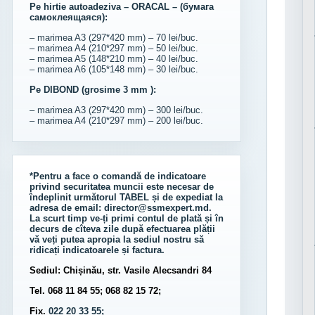
Pe hirtie autoadeziva – ORACAL – (бумага
самоклеящаяся):
– marimea A3 (297*420 mm) – 70 lei/buc.
– marimea A4 (210*297 mm) – 50 lei/buc.
– marimea A5 (148*210 mm) – 40 lei/buc.
– marimea A6 (105*148 mm) – 30 lei/buc.
Pe DIBOND (grosime 3 mm ):
– marimea A3 (297*420 mm) – 300 lei/buc.
– marimea A4 (210*297 mm) – 200 lei/buc.
*Pentru a face o comandă de indicatoare
privind securitatea muncii este necesar de
îndeplinit următorul
TABEL
și de expediat la
adresa de email:
director@ssmexpert.md
.
La scurt timp ve-ți primi contul de plată și în
decurs de cîteva zile după efectuarea plății
vă veți putea apropia la sediul nostru să
ridicați indicatoarele și factura.
Sediul: Chișinău, str. Vasile Alecsandri 84
Tel. 068 11 84 55; 068 82 15 72;
Fix.
022 20 33 55;