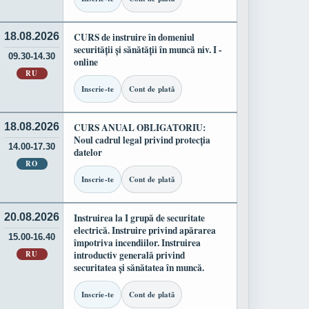
18.08.2026
CURS de instruire în domeniul
securității și sănătății în muncă niv. I -
09.30-14.30
online
RU
Inscrie-te
Cont de plată
18.08.2026
CURS ANUAL OBLIGATORIU:
Noul cadrul legal privind protecția
14.00-17.30
datelor
RO
Inscrie-te
Cont de plată
20.08.2026
Instruirea la I grupă de securitate
electrică. Instruire privind apărarea
15.00-16.40
împotriva incendiilor. Instruirea
RU
introductiv generală privind
securitatea și sănătatea în muncă.
Inscrie-te
Cont de plată