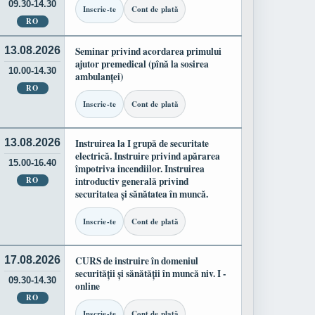
09.30-14.30
Inscrie-te
Cont de plată
RO
13.08.2026
Seminar privind acordarea primului
ajutor premedical (pînă la sosirea
10.00-14.30
ambulanței)
RO
Inscrie-te
Cont de plată
13.08.2026
Instruirea la I grupă de securitate
electrică. Instruire privind apărarea
15.00-16.40
împotriva incendiilor. Instruirea
RO
introductiv generală privind
securitatea și sănătatea în muncă.
Inscrie-te
Cont de plată
17.08.2026
CURS de instruire în domeniul
securității și sănătății în muncă niv. I -
09.30-14.30
online
RO
Inscrie-te
Cont de plată