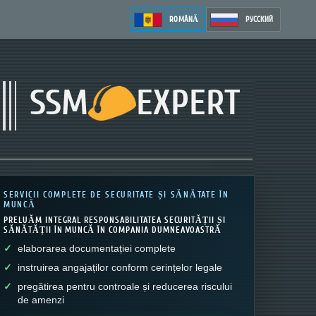
ROMÂNĂ
РУССКИЙ
SSM
EXPERT
SERVICII COMPLETE DE SECURITATE ȘI SĂNĂTATE ÎN
MUNCĂ
PRELUĂM INTEGRAL RESPONSABILITATEA SECURITĂȚII ȘI
SĂNĂTĂȚII ÎN MUNCĂ ÎN COMPANIA DUMNEAVOASTRĂ
elaborarea documentației complete
instruirea angajaților conform cerințelor legale
pregătirea pentru controale și reducerea riscului
de amenzi