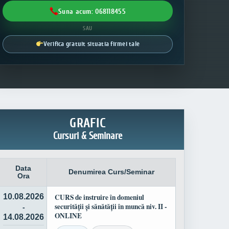
Suna acum: 068118455
SAU
Verifica gratuit situatia firmei tale
GRAFIC
Cursuri & Seminare
Data
Denumirea Curs/Seminar
Ora
10.08.2026
CURS de instruire în domeniul
securității și sănătății în muncă niv. II -
-
ONLINE
14.08.2026