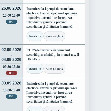
26.08.2026
Instruirea la I grupă de securitate
electrică. Instruire privind apărarea
15.00-16.40
împotriva incendiilor. Instruirea
RO
introductiv generală privind
securitatea și sănătatea în muncă.
Inscrie-te
Cont de plată
02.09.2026
CURS de instruire în domeniul
securității și sănătății în muncă niv. II -
-
ONLINE
04.09.2026
09.30-15.30
Inscrie-te
Cont de plată
RU
03.09.2026
Instruirea la I grupă de securitate
electrică. Instruire privind apărarea
15.00-16.40
împotriva incendiilor. Instruirea
RO
introductiv generală privind
securitatea și sănătatea în muncă.