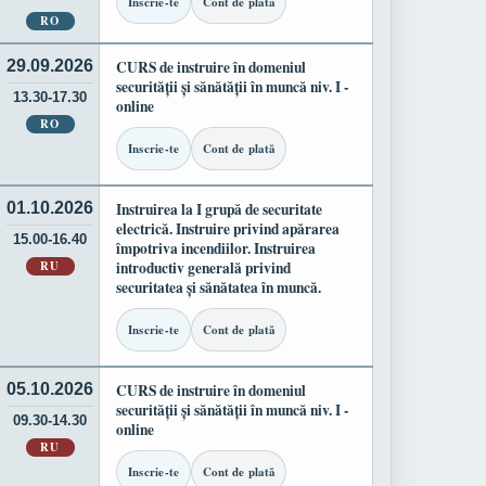
Inscrie-te
Cont de plată
RO
29.09.2026
CURS de instruire în domeniul
securității și sănătății în muncă niv. I -
13.30-17.30
online
RO
Inscrie-te
Cont de plată
01.10.2026
Instruirea la I grupă de securitate
electrică. Instruire privind apărarea
15.00-16.40
împotriva incendiilor. Instruirea
RU
introductiv generală privind
securitatea și sănătatea în muncă.
Inscrie-te
Cont de plată
05.10.2026
CURS de instruire în domeniul
securității și sănătății în muncă niv. I -
09.30-14.30
online
RU
Inscrie-te
Cont de plată