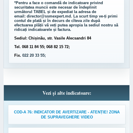
*Pentru a face o comandă de indicatoare privind
securitatea muncii este necesar de îndeplinit
următorul
TABEL
și de expediat la adresa de
email:
director@ssmexpert.md
. La scurt timp ve-ți primi
contul de plată și în decurs de cîteva zile după
efectuarea plății vă veți putea apropia la sediul nostru să
ridicați indicatoarele și factura.
Sediul: Chișinău, str. Vasile Alecsandri 84
Tel. 068 11 84 55; 068 82 15 72;
Fix.
022 20 33 55;
Vezi și alte indicatoare:
COD-A 76: INDICATOR DE AVERTIZARE - ATENȚIE! ZONA
DE SUPRAVEGHERE VIDEO