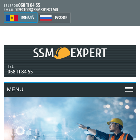
068 11 84 55
TELEFON
DIRECTOR@SSMEXPERT.MD
EMAIL
ROMÂNĂ
РУССКИЙ
SSM
EXPERT
TEL.
068 11 84 55
MENU