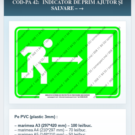
COD-PA 42: INDICATOR DE PRIM AJUTOR ȘI
SALVARE – →
Pe PVC (plastic 3mm) :
– marimea A3 (297*420 mm) – 100 lei/buc.
– marimea A4 (210*297 mm) – 70 lei/buc.
– marimea A5 (148*210 mm) – 50 lei/buc.