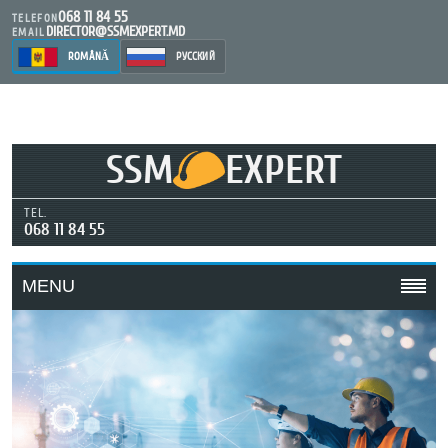
068 11 84 55
TELEFON
DIRECTOR@SSMEXPERT.MD
EMAIL
ROMÂNĂ
РУССКИЙ
SSM
EXPERT
TEL.
068 11 84 55
MENU