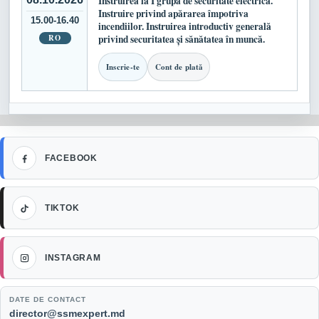
Instruirea la I grupă de securitate electrică.
Instruire privind apărarea împotriva
15.00-16.40
incendiilor. Instruirea introductiv generală
RO
privind securitatea și sănătatea în muncă.
Inscrie-te
Cont de plată
Facebook
FACEBOOK
TikTok
TIKTOK
Instagram
INSTAGRAM
DATE DE CONTACT
Email:
director@ssmexpert.md