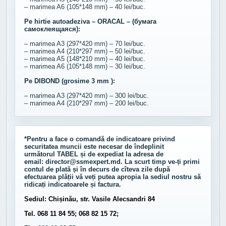
– marimea A6 (105*148 mm) – 40 lei/buc.
Pe hirtie autoadeziva – ORACAL – (бумага
самоклеящаяся):
– marimea A3 (297*420 mm) – 70 lei/buc.
– marimea A4 (210*297 mm) – 50 lei/buc.
– marimea A5 (148*210 mm) – 40 lei/buc.
– marimea A6 (105*148 mm) – 30 lei/buc.
Pe DIBOND (grosime 3 mm ):
– marimea A3 (297*420 mm) – 300 lei/buc.
– marimea A4 (210*297 mm) – 200 lei/buc.
*Pentru a face o comandă de indicatoare privind
securitatea muncii este necesar de îndeplinit
următorul
TABEL
și de expediat la adresa de
email:
director@ssmexpert.md
. La scurt timp ve-ți primi
contul de plată și în decurs de cîteva zile după
efectuarea plății vă veți putea apropia la sediul nostru să
ridicați indicatoarele și factura.
Sediul: Chișinău, str. Vasile Alecsandri 84
Tel. 068 11 84 55; 068 82 15 72;