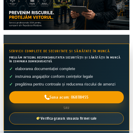
SERVICII COMPLETE DE SECURITATE ȘI SĂNĂTATE ÎN MUNCĂ
PRELUĂM INTEGRAL RESPONSABILITATEA SECURITĂȚII ȘI SĂNĂTĂȚII ÎN MUNCĂ
ÎN COMPANIA DUMNEAVOASTRĂ
elaborarea documentației complete
instruirea angajaților conform cerințelor legale
pregătirea pentru controale și reducerea riscului de amenzi
Suna acum: 068118455
SAU
Verifica gratuit situatia firmei tale