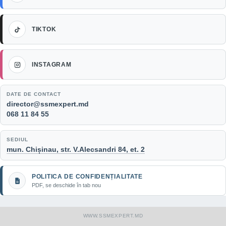
TikTok
TIKTOK
Instagram
INSTAGRAM
DATE DE CONTACT
Email:
director@ssmexpert.md
Telefon:
068 11 84 55
SEDIUL
mun. Chișinau, str. V.Alecsandri 84, et. 2
POLITICA DE CONFIDENȚIALITATE
PDF, se deschide în tab nou
WWW.SSMEXPERT.MD