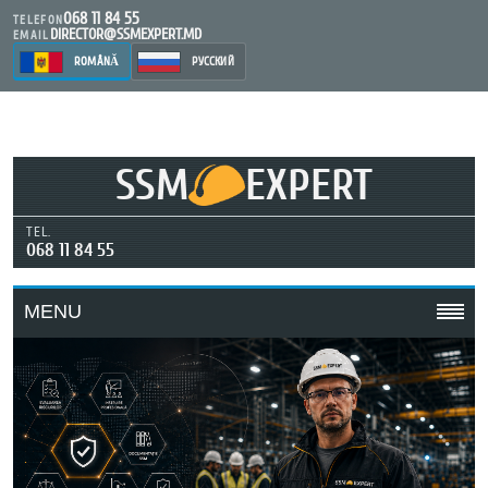
068 11 84 55
TELEFON
DIRECTOR@SSMEXPERT.MD
EMAIL
ROMÂNĂ
РУССКИЙ
SSM
EXPERT
TEL.
068 11 84 55
MENU