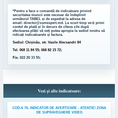
*Pentru a face o comandă de indicatoare privind
securitatea muncii este necesar de îndeplinit
următorul
TABEL
și de expediat la adresa de
email:
director@ssmexpert.md
. La scurt timp ve-ți primi
contul de plată și în decurs de cîteva zile după
efectuarea plății vă veți putea apropia la sediul nostru să
ridicați indicatoarele și factura.
Sediul: Chișinău, str. Vasile Alecsandri 84
Tel. 068 11 84 55; 068 82 15 72;
Fix.
022 20 33 55;
Vezi și alte indicatoare:
COD-A 76: INDICATOR DE AVERTIZARE - ATENȚIE! ZONA
DE SUPRAVEGHERE VIDEO